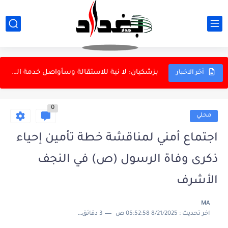
عراقجي: القوات المسلحة الإيرانية أثبتت جاهزيتها أمام أقوى جيش
الخارجية الإيرانية ترد على تصريحات ترامب بشأن النفط
بزشكيان: لا نية للاستقالة وسأواصل خدمة الشعب
أخر الاخبار
الأحد.. البرلمان يناقش قوانين الأحداث والمختارين والملاك
0
الدفاع الروسية تعلن استهداف سفينتين أوكرانيتين لنقل البضائع في البحر...
محلي
الداخلية: إسقاط ثلاث شبكات للاتجار بالبشر وتفكيك شبكة دولية
اجتماع أمني لمناقشة خطة تأمين إحياء
الزيدي يستقبل رئيس الاستخبارات السعودية
ذكرى وفاة الرسول (ص) في النجف
العتبة الكاظمية: لا تعيينات ونحذر من الاحتيال
الأشرف
المرور تعتمد الذكاء الاصطناعي لإدارة التقاطعات
MA
اخر تحديث :
8/21/2025 05:52:58 ص
3 دقائق للقراءة
دانة غاز ونفط الهلال: كردستان كانت على علم باتفاق الغاز