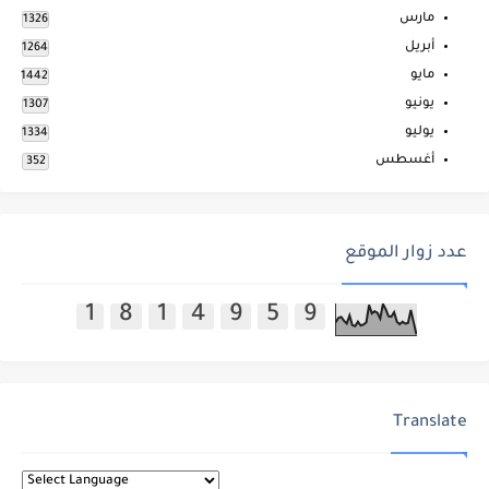
مارس
1326
أبريل
1264
مايو
1442
يونيو
1307
يوليو
1334
أغسطس
352
عدد زوار الموقع
1
8
1
4
9
5
9
Translate