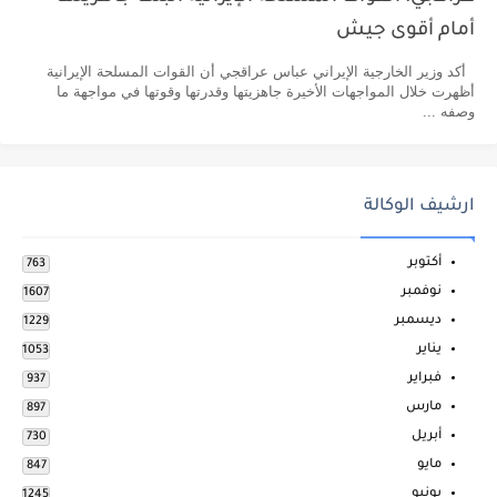
أمام أقوى جيش
أكد وزير الخارجية الإيراني عباس عراقجي أن القوات المسلحة الإيرانية
أظهرت خلال المواجهات الأخيرة جاهزيتها وقدرتها وقوتها في مواجهة ما
وصفه ...
ارشيف الوكالة
أكتوبر
763
نوفمبر
1607
ديسمبر
1229
يناير
1053
فبراير
937
مارس
897
أبريل
730
مايو
847
يونيو
1245