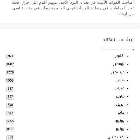
​أطاحت القوات الأمنية في بغداد، اليوم الأحد، بمتهم أقدم على حرق عجلة
أحد المواطنين في منطقة الغزالية غربي العاصمة، وذلك في وقت قياسي
من ارتك...
ارشيف الوكالة
أكتوبر
763
نوفمبر
1607
ديسمبر
1229
يناير
1053
فبراير
937
مارس
897
أبريل
730
مايو
847
يونيو
1245
يوليو
1051
أغسطس
558