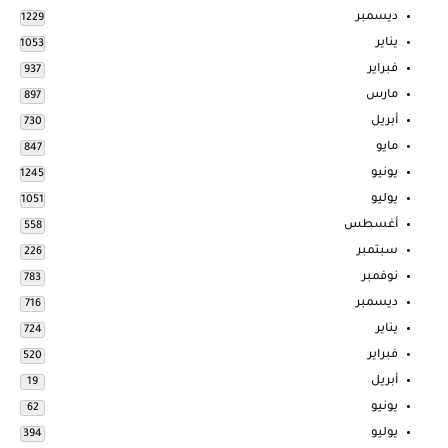
ديسمبر
1229
يناير
1053
فبراير
937
مارس
897
أبريل
730
مايو
847
يونيو
1245
يوليو
1051
أغسطس
558
سبتمبر
226
نوفمبر
783
ديسمبر
716
يناير
724
فبراير
520
أبريل
19
يونيو
62
يوليو
394