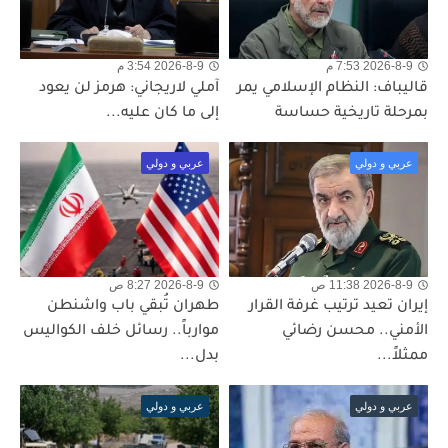
2026-8-9 7:53 م
2026-8-9 3:54 م
قاليباف: النظام الإسلامي يمر
آملي لاريجاني: هرمز لن يعود
بمرحلة تاريخية حساسة
إلى ما كان عليه...
عربي و دولي
عربي و دولي
2026-8-9 11:38 ص
2026-8-9 8:27 ص
إيران تعيد ترتيب غرفة القرار
طهران تُبقي باب واشنطن
الأمني.. محسن رضائي
موارباً.. رسائل خلف الكواليس
ممثلاً...
بدل...
عربي و دولي
عربي و دولي