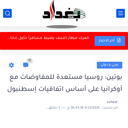
قاليباف: النظام الإسلامي يمر بمرحلة تاريخية حساسة
مكافحة الجريمة المنظمة تطيح بمتهمين بتجارة الأسلحة والاعتدة في...
​كمرك مطار النجف يضبط مسافراً حاول إدخال 100 ألف دولار...
مكافحة الجريمة المنظمة تطيح بمتهمين بتجارة الأسلحة والاعتدة في...
أخر الاخبار
بلدية الناصرية تغيّر آلية توزيع الأراضي السكنية
0
نظام غذائي يمكن اعتماده في الطقس الحار ؟
عربي و دولي
باريس سان جيرمان يعلن التعاقد رسميا مع لوكاس ديني
بوتين: روسيا مستعدة للمفاوضات مع
السكريات الطبيعية والنشويات في تطور الدماغ البشري؟
أوكرانيا على أساس اتفاقيات إسطنبول
لجنة النفط والغاز النيابية تفتح ملفات قطاع النفط.. استضافة...
suhear
اخر تحديث :
6/23/2026 06:43:36 م
3 دقائق للقراءة