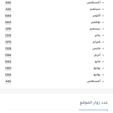
أغسطس
440
سبتمبر
424
أكتوبر
1344
نوفمبر
1447
ديسمبر
1291
يناير
1232
فبراير
1215
مارس
1326
أبريل
1264
مايو
1442
يونيو
1307
يوليو
1334
أغسطس
445
عدد زوار الموقع