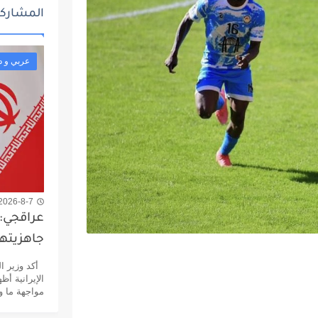
المشاركا
عربي و د
2026-8-7 7:20 م
عراقجي: 
جاهزيته
أكد وزير ال
الإيرانية أظ
مواجهة ما و