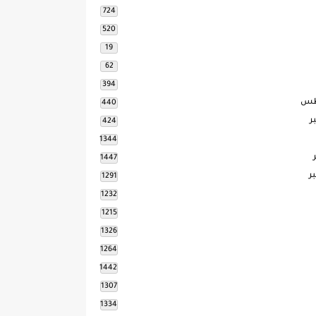
724
520
19
62
394
طس
440
ر
424
1344
1447
ر
1291
1232
1215
1326
1264
1442
1307
1334