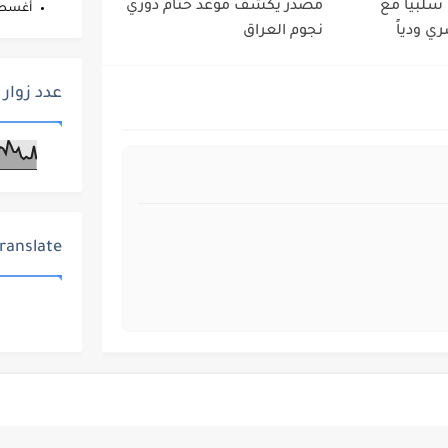
 سلبياً مع
مصدر يكشف موعد ختام دوري
أغس
ي ودياً
نجوم العراق
عدد زوار 
ranslate