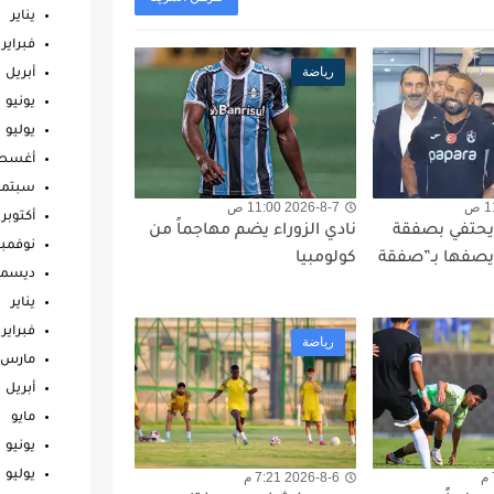
يناير
فبراير
رياضة
أبريل
يونيو
يوليو
أغس
سبتمب
2026-8-7 11:00 ص
أكتوبر
ي يحتفي بصفقة
نادي الزوراء يضم مهاجماً من
نوفمبر
صفها بـ”صفقة
كولومبيا
ديسمب
يناير
فبراير
رياضة
مارس
أبريل
مايو
يونيو
يوليو
2026-8-6 7:21 م