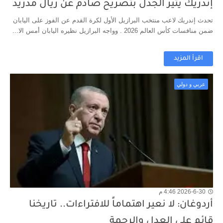
إندريك يثير الجدل بتصريح صادم عن ريال مدريد
تحدث إندريك لاعب منتخب البرازيل الأول لكرة القدم عن الفوز على اليابان
ضمن منافسات كأس العالم 2026 . وواجه البرازيل نظيره اليابان أمس الا...
اقرأ المزيد
عربي و دولي
2026-6-30 4:46 م
أردوغان: لا نعير اهتماماً للافتراءات.. تاريخنا
قائم على العدل والرحمة