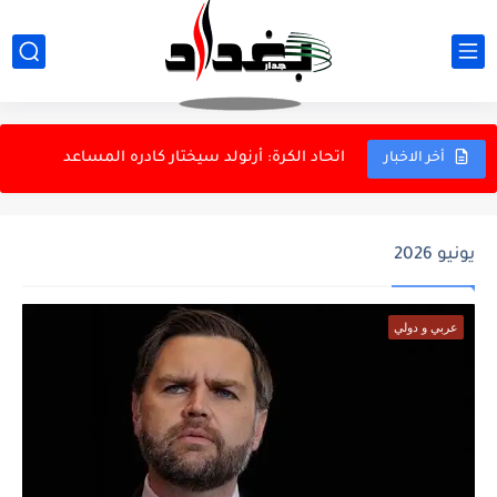
مخرجات اجتماع ائتلاف إدارة الدولة
دراسة: نقص فيتامين D في منتصف العمر قد يرتبط بزيادة...
اتحاد الكرة: أرنولد سيختار كادره المساعد
الحشد الشعبي يواصل تنظيف كربلاء بعد الأربعينية
أخر الاخبار
الحشد الشعبي: السجن المؤبد لأحد عناصر داعش
بزشكيان: إيران قوية رغم الضغوط ومحاولات السيطرة
يونيو 2026
الكهرباء تفاتح المالية لإيقاف استيفاء أقساط قروض منتسبي الكهرباء
عربي و دولي
الداخلية والبعثة السويدية تبحثان تعزيز التعاون الأمني
الموصل يهزم أربيل ودياً برباعية على أرضه
84 نائباً يطالبون بتعليق منصة "عقاري" والتحقيق بعقدها وإيراداتها