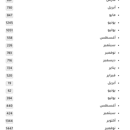
مارس
897
أبريل
730
مايو
847
يونيو
1245
يوليو
1051
أغسطس
558
سبتمبر
226
نوفمبر
783
ديسمبر
716
يناير
724
فبراير
520
أبريل
19
يونيو
62
يوليو
394
أغسطس
440
سبتمبر
424
أكتوبر
1344
نوفمبر
1447