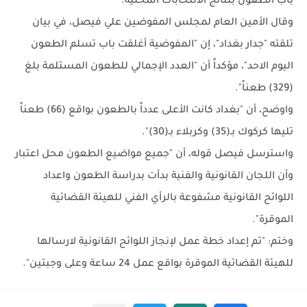
باب الطعون بنتائج الانتخابات المحلية.
وقال الأمين العام لمجلس المفوضين علي فيصل، في بيان
تلقته "جدار بغداد"، إن "المفوضية أغلقت باب تسلم الطعون
اليوم الاحد"، مؤكداً أن "العدد الإجمالي للطعون المستلمة بلغ
(329) طعناً".
واوضح، أن "بغداد كانت الأعلى عدداً بالطعون بواقع (66) طعناً
تليها كركوك بـ(35) وكربلاء بـ(30)".
واسترسل فيصل قوله، أن "جميع مواضيع الطعون محل اعتبار
وأن اللجان القانونية والفنية بدأت بدراسة الطعون واعداد
اللوائح القانونية مشفوعة بالرأي الفني للهيئة القضائية
الموقرة".
وختم: "تم إعداد خطة عمل لإنجاز اللوائح القانونية لارسالها
للهيئة القضائية الموقرة بواقع عمل 24 ساعة وعلى وجبتين".