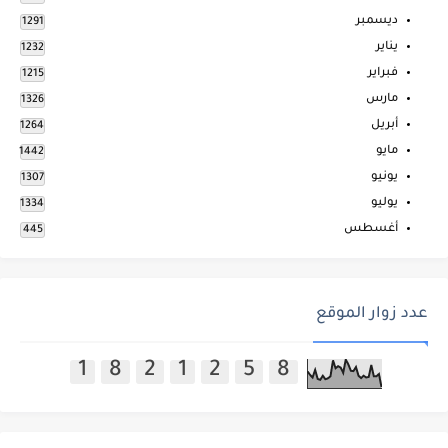
ديسمبر
1291
يناير
1232
فبراير
1215
مارس
1326
أبريل
1264
مايو
1442
يونيو
1307
يوليو
1334
أغسطس
445
عدد زوار الموقع
1
8
2
1
2
5
8