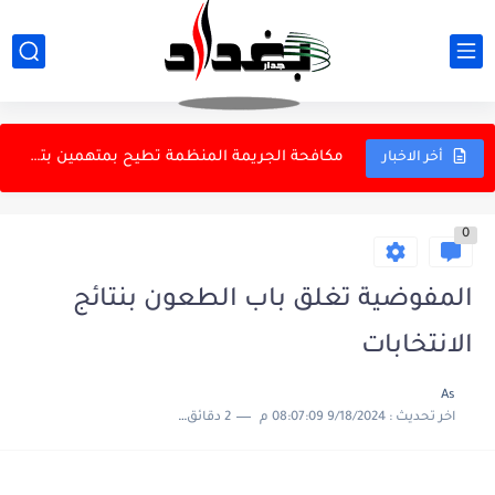
شرطة الكرخ تطيح بمتهم حرق عجلة مواطن في الغزالية
قاليباف: النظام الإسلامي يمر بمرحلة تاريخية حساسة
مكافحة الجريمة المنظمة تطيح بمتهمين بتجارة الأسلحة والاعتدة في...
أخر الاخبار
​كمرك مطار النجف يضبط مسافراً حاول إدخال 100 ألف دولار...
0
مكافحة الجريمة المنظمة تطيح بمتهمين بتجارة الأسلحة والاعتدة في...
بلدية الناصرية تغيّر آلية توزيع الأراضي السكنية
المفوضية تغلق باب الطعون بنتائج
نظام غذائي يمكن اعتماده في الطقس الحار ؟
الانتخابات
باريس سان جيرمان يعلن التعاقد رسميا مع لوكاس ديني
As
اخر تحديث :
9/18/2024 08:07:09 م
2 دقائق للقراءة
السكريات الطبيعية والنشويات في تطور الدماغ البشري؟
لجنة النفط والغاز النيابية تفتح ملفات قطاع النفط.. استضافة...