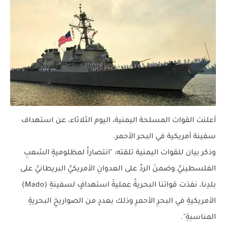
أعلنت القوات المسلحة اليمنية، اليوم الثلاثاء، عن استهداف
سفينة أمريكية في البحر الأحمر.
وذكر بيان للقوات اليمنية تلقته: "انتصاراً لمظلوميةِ الشعبِ
الفلسطينيِّ وضمنَ الردِّ على العدوانِ الأمريكيِّ البريطانيِّ على
بلدِنا، نفذت قواتنا البحريةُ عمليةَ استهدافٍ لسفينةِ (Mado)
الأمريكيةِ في البحرِ الأحمرِ وذلك بعددٍ من الصواريخِ البحريةِ
المناسبةِ".