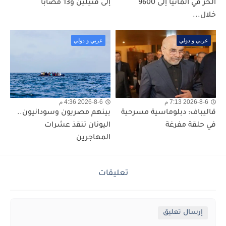
الحر في ألمانيا إلى 9600
إلى قتيلين و13 مصاباً
خلال...
عربي و دولي
عربي و دولي
2026-8-6 7:13 م
2026-8-6 4:36 م
قاليباف: دبلوماسية مسرحية
بينهم مصريون وسودانيون..
في حلقة مفرغة
اليونان تنقذ عشرات
المهاجرين
تعليقات
إرسال تعليق