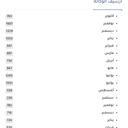
ارشيف الوكالة
أكتوبر
763
نوفمبر
1607
ديسمبر
1229
يناير
1053
فبراير
937
مارس
897
أبريل
730
مايو
847
يونيو
1245
يوليو
1051
أغسطس
558
سبتمبر
226
نوفمبر
783
ديسمبر
716
يناير
724
فبراير
520