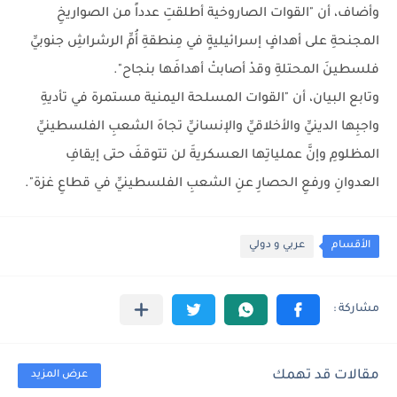
وأضاف، أن "القوات الصاروخية أطلقتِ عدداً من الصواريخِ
المجنحةِ على أهدافٍ إسرائيليةٍ في مِنطقةِ أُمِّ الرشراشِ جنوبيِّ
فلسطينَ المحتلةِ وقدْ أصابتْ أهدافَها بنجاح".
وتابع البيان، أن "القوات المسلحة اليمنية مستمرة في تأديةِ
واجبِها الدينيِّ والأخلاقيِّ والإنسانيِّ تجاهَ الشعبِ الفلسطينيِّ
المظلومِ وإنَّ عملياتِها العسكريةَ لن تتوقفَ حتى إيقافِ
العدوانِ ورفعِ الحصارِ عنِ الشعبِ الفلسطينيِّ في قطاعِ غزة".
الأقسام
عربي و دولي
مقالات قد تهمك
عرض المزيد