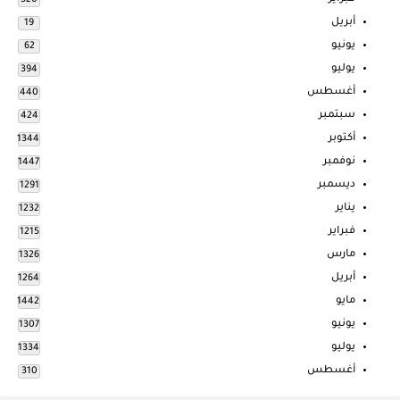
أبريل
19
يونيو
62
يوليو
394
أغسطس
440
سبتمبر
424
أكتوبر
1344
نوفمبر
1447
ديسمبر
1291
يناير
1232
فبراير
1215
مارس
1326
أبريل
1264
مايو
1442
يونيو
1307
يوليو
1334
أغسطس
310