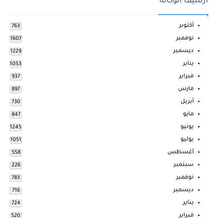
ارشيف الوكالة
أكتوبر
763
نوفمبر
1607
ديسمبر
1229
يناير
1053
فبراير
937
مارس
897
أبريل
730
مايو
847
يونيو
1245
يوليو
1051
أغسطس
558
سبتمبر
226
نوفمبر
783
ديسمبر
716
يناير
724
فبراير
520