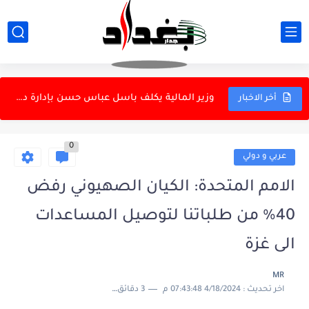
هيأة الإعلام والاتصالات تعتمد منصة Apple الرقمية للعمل في العراق
ازمة الرواتب المفتعلة
وزير المالية يكلف باسل عباس حسن بإدارة دائرة تكنولوجيا المعلومات...
أخر الاخبار
75 حركة جوية في مطار النجف اليوم.. الرحلات الإيرانية تستحوذ...
0
وزير العلوم الإيراني: أكثر من 50 ألف طالب عراقي يدرسون...
عربي و دولي
المطارات: ارتفاع استخدام الأجواء العراقية بنسبة 26.8%
الامم المتحدة: الكيان الصهيوني رفض
مجلس ذي قار يعفي مدير عام الصحة ويحيله إلى التحقيق
40% من طلباتنا لتوصيل المساعدات
مجلس الوزراء يعقد جلسته الاعتيادية برئاسة الزيدي
الى غزة
وزير التعليم: اللجان التحقيقية لتصحيح المسار وليست لتصفية الحسابات
MR
اخر تحديث :
4/18/2024 07:43:48 م
3 دقائق للقراءة
التقاعد تستكمل إجراءات صرف مكافأة نهاية الخدمة