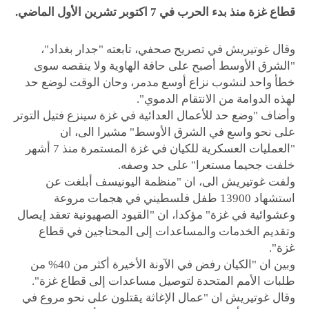
قطاع غزة منذ بدء الحرب في 7 اكتوبر تشرين الأول الماضي.
وقال غوتيريش في تصريح صحفي، تابعته "جدار بغداد"،
"الشرق الأوسط أصبح على حافة الهاوية ولا ينقصه سوى
خطأ واحد لنشوب نزاع أوسع مدمر، وحان الوقت لوضع حد
لهذه الدوامة من الانتقام الدموي".
وأضاف "وضع حد للأعمال العدائية في غزة سينزع فتيل التوتر
على نحو واسع في الشرق الأوسط" مشيرا الى، ان
"العمليات العسكرية للكيان في غزة المستمرة منذ 7 أشهر
خلفت جحيما مستعرا" على حد وصفه.
ولفت غوتيريش الى، ان "منظمة اليونيسف أبلغت عن
استشهاد 13900 طفل فلسطيني في هجمات مروعة
وعشوائية في غزة" مؤكدا، ان "القيود الصهيونية تعقد إيصال
وتقديم الخدمات والمساعدات إلى المحتاجين في قطاع
غزة".
وبين ان "الكيان رفض في الآونة الأخيرة أكثر من 40% من
طلبات الأمم المتحدة لتوصيل مساعدات إلى قطاع غزة".
وقال غوتيريش ان "عمال الإغاثة يقتلون على نحو مروع في