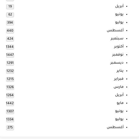
أبريل
19
يونيو
62
يوليو
394
أغسطس
440
سبتمبر
424
أكتوبر
1344
نوفمبر
1447
ديسمبر
1291
يناير
1232
فبراير
1215
مارس
1326
أبريل
1264
مايو
1442
يونيو
1307
يوليو
1334
أغسطس
275