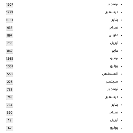
نوفمبر
1607
ديسمبر
1229
يناير
1053
فبراير
937
مارس
897
أبريل
730
مايو
847
يونيو
1245
يوليو
1051
أغسطس
558
سبتمبر
226
نوفمبر
783
ديسمبر
716
يناير
724
فبراير
520
أبريل
19
يونيو
62