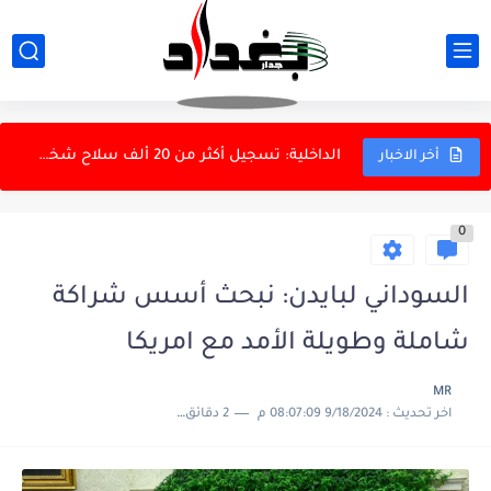
أهالي قرى بزايز بهرز في ديالى يحذرون من جفاف يهدد...
علماء يبتكرون فيروسات جديدة بالذكاء الاصطناعي
الداخلية: تسجيل أكثر من 20 ألف سلاح شخصي ومصادرة...
أخر الاخبار
العرب وإيران بين الحرب والحوار.. مكاشفة مؤجلة في إقليم لا...
0
الشرطة يختبر جاهزية لاعبيه بودية أمانة بغداد
هيئة الإعلام: لا يوجد وكيل رسمي لـ"ستارلنك" في العراق
السوداني لبايدن: نبحث أسس شراكة
الداخلية: الشائعات لن تربك الأمن المجتمعي
شاملة وطويلة الأمد مع امريكا
شرطة الكرخ تستعيد ذهباً وأموالاً بعد اعتقال متهمين
MR
اخر تحديث :
9/18/2024 08:07:09 م
2 دقائق للقراءة
القبض على اثنين من المتورطين بسرقة اسلاك كهربائية في الانبار
رضائي: اتفاقية مكة لن تجلب الأمن للسعودية