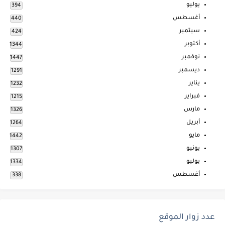
يوليو
394
أغسطس
440
سبتمبر
424
أكتوبر
1344
نوفمبر
1447
ديسمبر
1291
يناير
1232
فبراير
1215
مارس
1326
أبريل
1264
مايو
1442
يونيو
1307
يوليو
1334
أغسطس
338
عدد زوار الموقع