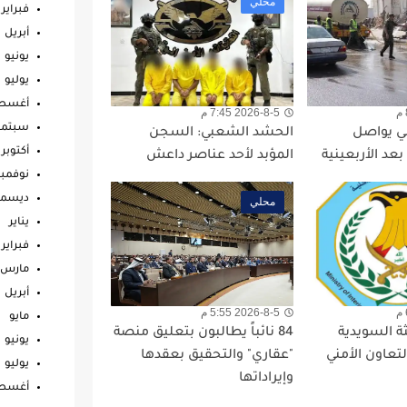
محلي
فبراير
أبريل
يونيو
يوليو
أغس
2026-8-5 7:45 م
سبتمب
ي يواصل
الحشد الشعبي: السجن
أكتوبر
عد الأربعينية
المؤبد لأحد عناصر داعش
نوفمبر
ديسمب
محلي
يناير
فبراير
مارس
أبريل
2026-8-5 5:55 م
مايو
ثة السويدية
84 نائباً يطالبون بتعليق منصة
يونيو
لتعاون الأمني
"عقاري" والتحقيق بعقدها
يوليو
وإيراداتها
أغس