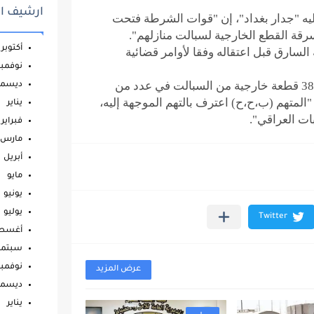
ارشيف ال
ه "جدار بغداد"، إن "قوات الشرطة فتحت
قة القطع الخارجية لسبالت منازلهم".
أكتوبر
لسارق قبل اعتقاله وفقا لأوامر قضائية
نوفمبر
وأضافت شرطة السليمانية، أن "المتهم سرق 38 قطعة خارجية من السبالت في عدد من
ديسمب
 "المتهم (ب،ح،ح) اعترف بالتهم الموجهة إليه،
يناير
فبراير
مارس
أبريل
مايو
يونيو
يوليو
أغس
سبتمب
نوفمبر
عرض المزيد
ديسمب
يناير