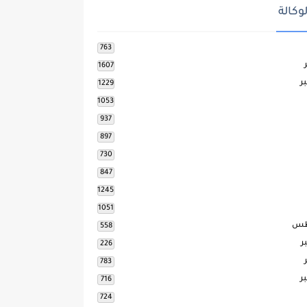
وكالة
763
1607
ر
1229
1053
937
897
730
847
1245
1051
طس
558
ر
226
783
ر
716
724