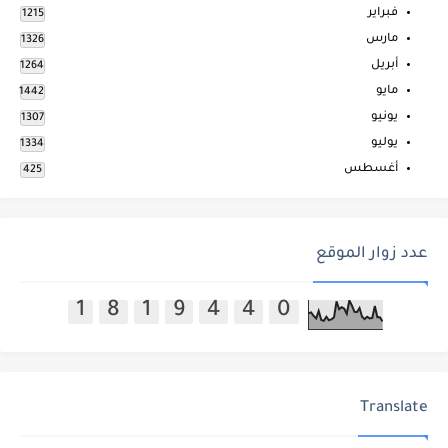
فبراير
1215
مارس
1326
أبريل
1264
مايو
1442
يونيو
1307
يوليو
1334
أغسطس
425
عدد زوار الموقع
1
8
1
9
4
4
0
Translate