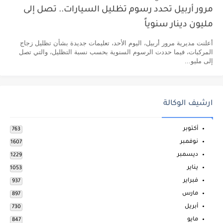
مرور أربيل تحدد رسوم تظليل السيارات.. تصل إلى
مليون دينار سنوياً
أعلنت مديرية مرور أربيل، اليوم الأحد، تعليمات جديدة بشأن تظليل زجاج
المركبات، فيما حددت الرسوم السنوية بحسب نسبة التظليل، والتي تصل
إلى مليو...
ارشيف الوكالة
أكتوبر
763
نوفمبر
1607
ديسمبر
1229
يناير
1053
فبراير
937
مارس
897
أبريل
730
مايو
847