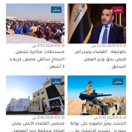
محلي
محلي
2026-8-9 11:02 ص
2026-8-9 8:53 ص
بالوثيقة.. القضاء يصدر أمر
مستحقات متأخرة تشعل
قبض بحق وزير العمل
احتجاج سائقي مصفى كربلاء..
السابق...
3 أشهر...
محلي
محلي
2026-8-9 8:45 ص
2026-8-9 8:40 ص
الحشد يعزّز حضوره على بوابة
مجلس القضاء الأعلى يعلن
سوريا.. تشديد الانتشار على...
افتتاح محكمة جنح الموصل