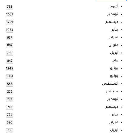
أكتوبر
763
نوفمبر
1607
ديسمبر
1229
يناير
1053
فبراير
937
مارس
897
أبريل
730
مايو
847
يونيو
1245
يوليو
1051
أغسطس
558
سبتمبر
226
نوفمبر
783
ديسمبر
716
يناير
724
فبراير
520
أبريل
19