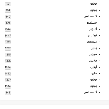
يونيو
62
يوليو
394
أغسطس
440
سبتمبر
424
أكتوبر
1344
نوفمبر
1447
ديسمبر
1291
يناير
1232
فبراير
1215
مارس
1326
أبريل
1264
مايو
1442
يونيو
1307
يوليو
1334
أغسطس
343