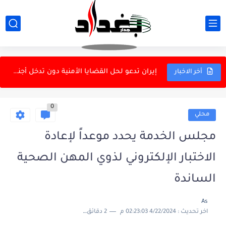
دانة غاز ونفط الهلال: كردستان كانت على علم باتفاق الغاز
نقابة البحريين العراقيين ترفض المذكرة السعودية الكويتية بشأن الحدود البحرية
إيران تدعو لحل القضايا الأمنية دون تدخل أجنبي
أخر الاخبار
تظاهرة في النهروان احتجاجاً على انقطاع الكهرباء
0
وزير الخزانة الأمريكي: مضيق هرمز لن يعود كما كان
محلي
أهالي قرى بزايز بهرز في ديالى يحذرون من جفاف يهدد...
مجلس الخدمة يحدد موعداً لإعادة
علماء يبتكرون فيروسات جديدة بالذكاء الاصطناعي
الاختبار الإلكتروني لذوي المهن الصحية
الداخلية: تسجيل أكثر من 20 ألف سلاح شخصي ومصادرة...
الساندة
العرب وإيران بين الحرب والحوار.. مكاشفة مؤجلة في إقليم لا...
As
اخر تحديث :
4/22/2024 02:23:03 م
2 دقائق للقراءة
الشرطة يختبر جاهزية لاعبيه بودية أمانة بغداد