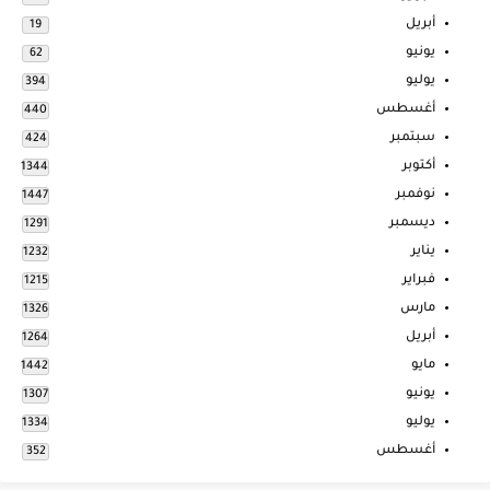
أبريل
19
يونيو
62
يوليو
394
أغسطس
440
سبتمبر
424
أكتوبر
1344
نوفمبر
1447
ديسمبر
1291
يناير
1232
فبراير
1215
مارس
1326
أبريل
1264
مايو
1442
يونيو
1307
يوليو
1334
أغسطس
352