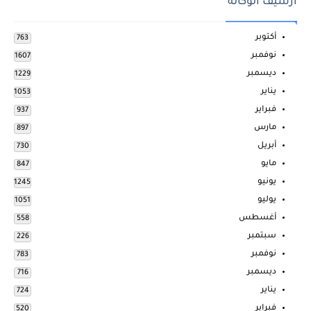
ارشيف الوكالة
أكتوبر
763
نوفمبر
1607
ديسمبر
1229
يناير
1053
فبراير
937
مارس
897
أبريل
730
مايو
847
يونيو
1245
يوليو
1051
أغسطس
558
سبتمبر
226
نوفمبر
783
ديسمبر
716
يناير
724
فبراير
520