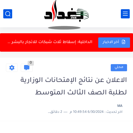
بزشكيان: لا نية للاستقالة وسأواصل خدمة الشعب
الأحد.. البرلمان يناقش قوانين الأحداث والمختارين والملاك
الدفاع الروسية تعلن استهداف سفينتين أوكرانيتين لنقل البضائع في البحر...
الداخلية: إسقاط ثلاث شبكات للاتجار بالبشر وتفكيك شبكة دولية
أخر الاخبار
الزيدي يستقبل رئيس الاستخبارات السعودية
0
العتبة الكاظمية: لا تعيينات ونحذر من الاحتيال
محلي
المرور تعتمد الذكاء الاصطناعي لإدارة التقاطعات
الاعلان عن نتائج الإمتحانات الوزارية
دانة غاز ونفط الهلال: كردستان كانت على علم باتفاق الغاز
لطلبة الصف الثالث المتوسط
MA
اخر تحديث :
6/30/2024 10:49:54 م
2 دقائق للقراءة