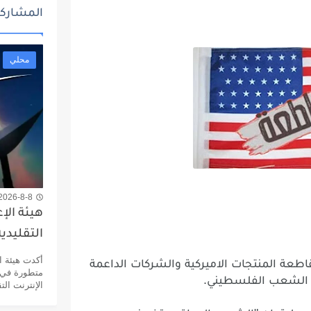
المشاركا
محلي
2026-8-8 7:38 ص
هيئة الإ
التقليدية
أكدت هيئة ال
اطعة
المنتجات
الاميركية
والشركات
الداعمة
متطورة في م
.
الشعب
الفلسطيني
الإنترنت التق