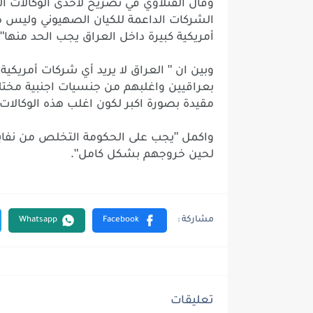
وقال
الفتلاوي
في
تصريح
لاحدى
الوكالات
ال
الشركات
الداعمة
للكيان
الصهيوني
وليس
ض
.
أمريكية
كبيرة
داخل
العراق
يجب
الحد
منها
"
وبين
ان
العراق
لا
يريد
أي
شركات
أمريكية
بعراقيين
واغلبهم
من
جنسيات
اجنبية
مختل
مقيدة
بصورة
اكبر
لكون
اغلب
هذه
الوكالات
"
واكمل
يجب
على
الحكومة
التخلص
من
نفا
".
لحين
خروجهم
بشكل
كامل
تعليقات