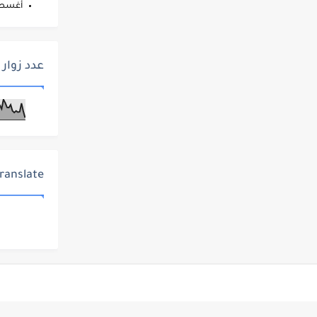
أغس
عدد زوار 
ranslate