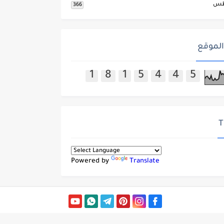
طس
366
الموقع
1
8
1
5
4
4
5
T
Powered by
Translate