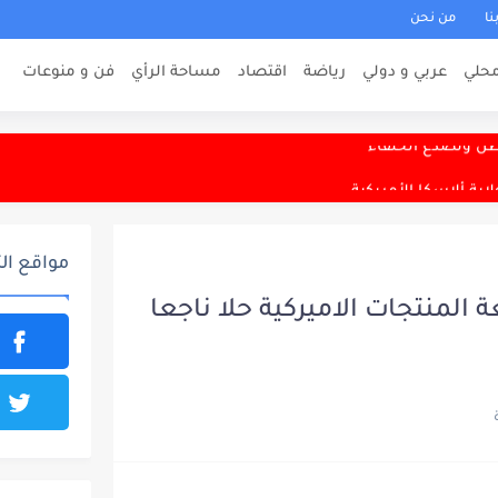
نا
من نحن
حلي
عربي و دولي
رياضة
اقتصاد
مساحة الرأي
فن و منوعات
لغي الشبكات التقليدية
ن وتصدع الحلفاء
هبة واعتدال ليلي
ب دوكان
مواقع ال
المنتجات الاميركية حلا ناجعا
صال للنزلاء
ش المجري الليلة في ثاني اختباراته التحضيرية
في كركوك
يعا بتهمة التجسس لصالح إسرائيل