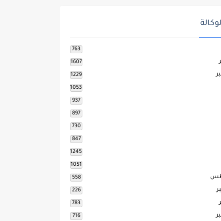
وكالة
763
1607
ر
1229
1053
937
897
730
847
1245
1051
طس
558
ر
226
783
ر
716