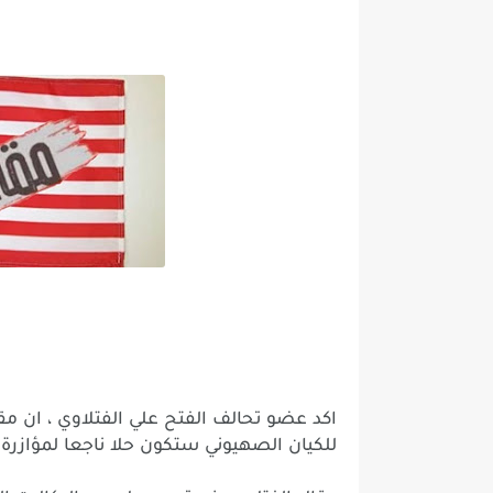
اكد
عضو
تحالف
الفتح
علي
الفتلاوي
،
ان
مق
للكيان
الصهيوني
ستكون
حلا
ناجعا
لمؤازرة