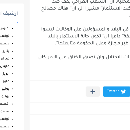
"
محلية،
ان
الشعب
العراقي
يقف
ضد
"
"
د
الاستثمار
مشيرا
الى
ان
هناك
مصالح
ارشيف ال
"
أكتوبر
في
البلاد
والمسؤولين
على
الوكالات
ليسوا
"
"
فة
داعيا
ان
تكون
حالة
الاستثمار
بالبلد
نوفمبر
".
غير
مجازة
وعلى
الحكومة
متابعتها
ديسمب
يناير
يات
الاحتلال
وان
نضيق
الخناق
على
الامريكان
فبراير
مارس
أبريل
مايو
يونيو
يوليو
أغس
سبتمب
نوفمبر
ديسمب