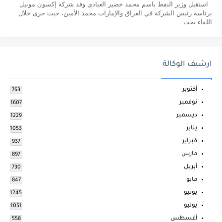
استقبل وزير النفط باسم محمد خضير العبادي وفد شركة إكسون موبيل
برئاسة رئيس الشركة في العراق والإمارات محمد الأمين، حيث جرى خلال
اللقاء بحث ...
ارشيف الوكالة
أكتوبر
763
نوفمبر
1607
ديسمبر
1229
يناير
1053
فبراير
937
مارس
897
أبريل
730
مايو
847
يونيو
1245
يوليو
1051
أغسطس
558