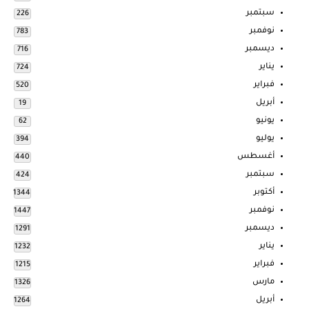
سبتمبر
226
نوفمبر
783
ديسمبر
716
يناير
724
فبراير
520
أبريل
19
يونيو
62
يوليو
394
أغسطس
440
سبتمبر
424
أكتوبر
1344
نوفمبر
1447
ديسمبر
1291
يناير
1232
فبراير
1215
مارس
1326
أبريل
1264