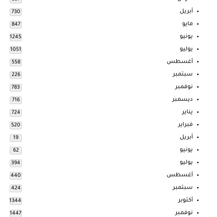
أبريل
730
مايو
847
يونيو
1245
يوليو
1051
أغسطس
558
سبتمبر
226
نوفمبر
783
ديسمبر
716
يناير
724
فبراير
520
أبريل
19
يونيو
62
يوليو
394
أغسطس
440
سبتمبر
424
أكتوبر
1344
نوفمبر
1447