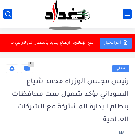
انقلاب صهريج نفط واحتراق مركبات في الشعلة
رسالة إلى شيعة العراق...استعدوا يرحمكم الله
مع الإغلاق.. ارتفاع جديد بأسعار الدولار في بغداد
أخر الاخبار
أوبن أيه آي توقف أنشطة وتفرض ضوابط مشددة
0
لدعم البطاقة التموينية.. التجارة: أسطول النقل البري ينجز نقل 7000...
محلي
وزير الموارد المائية: 5 مليارات لمعالجة زهرة النيل
رئيس مجلس الوزراء محمد شياع
القبض على أحمد الجبوري "أبو مازن" بتهم فساد
السوداني يؤكد شمول ست محافظات
وزير النقل: إنهاء خدمات وتوبيخ في الخطوط الجوية
بنظام الإدارة المشتركة مع الشركات
عدنان درجال في سباق قانوني طويل.. كاس تؤجل الحسم...
العالمية
العمل: غدًا توزيع السلة الغذائية للمشمولين بالإعانة
MA