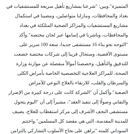
المتميزة".وبين: "شرعنا بمشاريع تأهيل سريعة للمستشفيات في
بغداد والمحافظات، ومازلنا متواصلين، ومضينا في استكمال
مشاريع المستشفيات والمراكز الصحية المتلكئة في بغداد
والمحافظات، وباشرنا في إتمامها عبر لجان مختصة".وأكد
"التوجه نحو بناء 16 مستشفى جديدا، سعة 100 سرير على
مستوى الأقضية، وستحال قريبا إلى شركات مختصة خضعت
للتدقيق والتأهيل، وخصصنا أموالاً منفصلة عن موازنة وزارة
الصحة، للمراكز العلاجية التخصصية الخاصة بأمراض الكلى
والسرطان والقلب، للارتقاء بالعلاج النوعي للأمراض
الصعبة".وأكمل أن "الشركة كانت على درجة كبيرة من الإصرار
والتفاني وصولًا إلى تنفيذ العقد"، مشيراً إلى أن "اليوم يتحول
مستشفى النجف الأشرف إلى مركز استقطاب للعلاج، يضيف
للمدينة المقدسة، التي هي مقصد كل المسلمين".واختتم
السوداني كلمته "نراهن على نجاح الأسلوب التشاركي بالتزامن