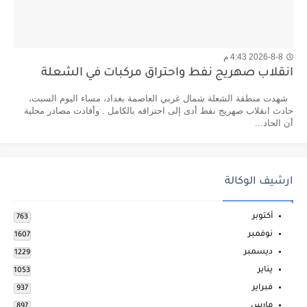
2026-8-8 4:43 م
انقلاب صهريج نفط واحتراق مركبات في الشعلة
شهدت منطقة الشعلة شمال غربي العاصمة بغداد، مساء اليوم السبت،
حادث انقلاب صهريج نفط أدى إلى احتراقه بالكامل . وأفادت مصادر محلية
أن الحاد...
ارشيف الوكالة
أكتوبر
763
نوفمبر
1607
ديسمبر
1229
يناير
1053
فبراير
937
مارس
897