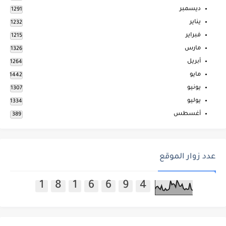
ديسمبر
1291
يناير
1232
فبراير
1215
مارس
1326
أبريل
1264
مايو
1442
يونيو
1307
يوليو
1334
أغسطس
389
عدد زوار الموقع
1
8
1
6
6
9
4