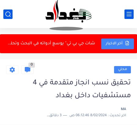
أرنولد يرصد مشاكل إدارية في المنتخب الوطني
مستحقات متأخرة تشعل احتجاج سائقي مصفى كربلاء.. 3 أشهر...
شات جي بي تي" يوسع أدواته في البحث وتحليل...
أخر الاخبار
الحشد يعزّز حضوره على بوابة سوريا.. تشديد الانتشار على...
0
مجلس القضاء الأعلى يعلن افتتاح محكمة جنح الموصل
محلي
النزاهة تفتح ملفات الدرجات الخاصة.. 26 أمر قبض واستقدام...
تحقيق نسب انجاز متقدمة في 4
منتخب العراق لتنس الطاولة يتحمل تكاليف مشاركته في بطولة غرب...
مستشفيات داخل بغداد
طهران تُبقي باب واشنطن موارباً.. رسائل خلف الكواليس بدل...
MA
اخر تحديث :
8/02/2024 06:12:46 ص
3 دقائق للقراءة
الإطاحة بعصابة متخصصة بسرقة الدور قيد الإنشاء في كركوك
الوضع المالي والاقتصادي على طاولة وزير المالية ومحافظ البنك...