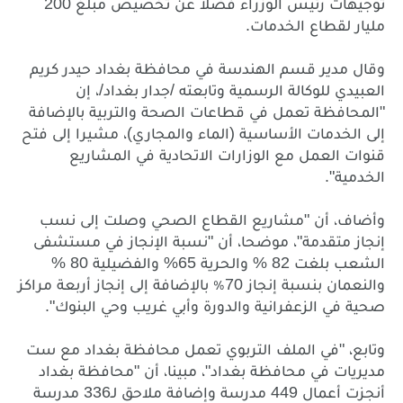
200
توجيهات
رئيس
الوزراء
فضلاً
عن
تخصيص
مبلغ
.
مليار
لقطاع
الخدمات
وقال
مدير
قسم
الهندسة
في
محافظة
بغداد
حيدر
كريم
/
/
العبيدي
للوكالة
الرسمية
وتابعته
جدار
بغداد
،
إن
"
المحافظة
تعمل
في
قطاعات
الصحة
والتربية
بالإضافة
)
(
إلى
الخدمات
الأساسية
الماء
والمجاري
،
مشيرا
إلى
فتح
قنوات
العمل
مع
الوزارات
الاتحادية
في
المشاريع
".
الخدمية
"
وأضاف،
أن
مشاريع
القطاع
الصحي
وصلت
إلى
نسب
"
"
إنجاز
متقدمة
،
موضحا،
أن
نسبة
الإنجاز
في
مستشفى
80 %
65%
82 %
الشعب
بلغت
والحرية
والفضيلية
70
والنعمان
بنسبة
إنجاز
٪
بالإضافة
إلى
إنجاز
أربعة
مراكز
".
صحية
في
الزعفرانية
والدورة
وأبي
غريب
وحي
البنوك
"
وتابع،
في
الملف
التربوي
تعمل
محافظة
بغداد
مع
ست
"
"
مديريات
في
محافظة
بغداد
،
مبينا،
أن
محافظة
بغداد
336
449
أنجزت
أعمال
مدرسة
وإضافة
ملاحق
لـ
مدرسة