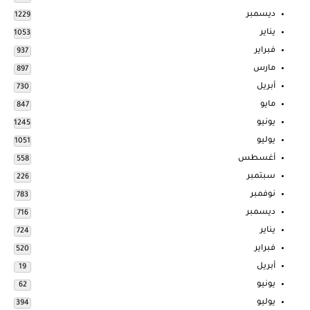
ديسمبر
1229
يناير
1053
فبراير
937
مارس
897
أبريل
730
مايو
847
يونيو
1245
يوليو
1051
أغسطس
558
سبتمبر
226
نوفمبر
783
ديسمبر
716
يناير
724
فبراير
520
أبريل
19
يونيو
62
يوليو
394