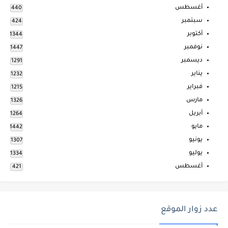
أغسطس
440
سبتمبر
424
أكتوبر
1344
نوفمبر
1447
ديسمبر
1291
يناير
1232
فبراير
1215
مارس
1326
أبريل
1264
مايو
1442
يونيو
1307
يوليو
1334
أغسطس
421
عدد زوار الموقع