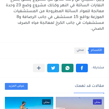
23
النفايات
السائلة
في
النهر
وكذلك
مشروع
وضع
وحدة
معالجة
للمواد
السائلة
المطروحة
من
المستشفيات
8
15
الموزعة
بواقع
مستشفى
في
جانب
الرصافة
و
مستشفيات
في
جانب
الكرخ
لمعالجة
مياه
الصرف
.
الصحي
الأقسام
محلي
مقالات قد تهمك
عرض المزيد
محلي
محلي