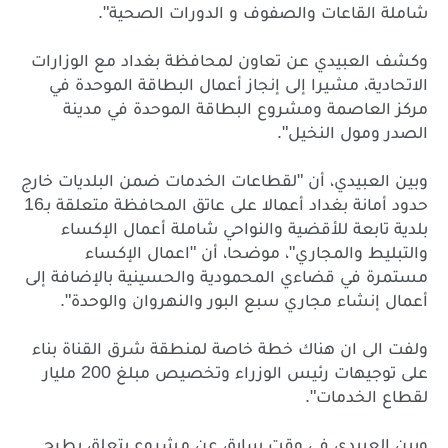
".
شاملة
القاعات
والصفوف
و
الدورات
الصحية
وكشف
العبيدي
عن
تعاون
لمحافظة
بغداد
مع
الوزارات
الاتحادية،
مشيرا
إلى
إنجاز
أعمال
البطاقة
الموحدة
في
مركز
العاصمة
ومشروع
البطاقة
الموحدة
في
مدينة
".
الصدر
ومول
النخيل
"
وبين
العبيدي،
أن
لقطاعات
الخدمات
ضمن
البلديات
خارج
16
حدود
أمانة
بغداد
أعمالا
على
عاتق
المحافظة
متعلقة
بـ
بلدية
تابعة
للأقضية
والنواحي
شاملة
أعمال
الإكساء
"
"
والتبليط
والمجاري
،
موضحا،
أن
اعمال
الإكساء
مستمرة
في
قضاءي
المحمودية
والحسينية
بالإضافة
إلى
".
أعمال
إنشاء
مجاري
سبع
البور
والنهروان
والوحدة
ولفت
الى
ان
هناك
خطة
خاصة
لمنطقة
شرق
القناة
بناء
200
على
توجيهات
رئيس
الوزراء
وتخصيص
مبلغ
مليار
".
لقطاع
الخدمات
وبين
العبيدي
في
وقت
سابق
عن
مشروع
يتعلق
بطرح