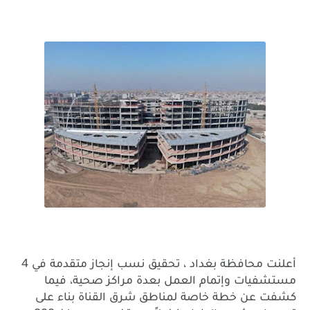
4
أعلنت
محافظة
بغداد
،
تحقيق
نسب
إنجاز
متقدمة
في
مستشفيات
وإتمام
العمل
بعدة
مراكز
صحية،
فيما
كشفت
عن
خطة
خاصة
لمناطق
شرق
القناة
بناء
على