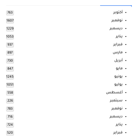
أكتوبر
763
نوفمبر
1607
ديسمبر
1229
يناير
1053
فبراير
937
مارس
897
أبريل
730
مايو
847
يونيو
1245
يوليو
1051
أغسطس
558
سبتمبر
226
نوفمبر
783
ديسمبر
716
يناير
724
فبراير
520