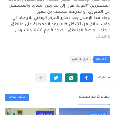
"
المتضررين
التوجه
فورا
إلى
مدارس
المنارة
والمستقبل
".
في
الشورى
أو
مدرسة
مصعب
بن
عمير
وجاء
هذا
الإعلان
بعد
تحذير
المركز
الوطني
للأرصاد
في
وقت
سابق
من
تشكل
خلايا
رعدية
ممطرة
على
مناطق
الجنوب
خاصة
المناطق
الحدودية
مع
تشاد
والسودان
.
والنيجر
الأقسام
عربي و دولي
مقالات قد تهمك
عرض المزيد
عربي و دولي
عربي و دولي