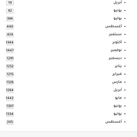
أبريل
19
يونيو
62
يوليو
394
أغسطس
440
سبتمبر
424
أكتوبر
1344
نوفمبر
1447
ديسمبر
1291
يناير
1232
فبراير
1215
مارس
1326
أبريل
1264
مايو
1442
يونيو
1307
يوليو
1334
أغسطس
245