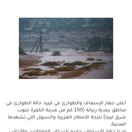
أعلن
جهاز
الإسعاف
والطوارئ
في
ليبيا،
حالة
الطوارئ
في
(150
مناطق
ببلدية
ربيانة
كم
من
مدينة
الكفرة
جنوب
)
شرق
ليبيا
نتيجة
الأمطار
الغزيرة
والسيول
التي
تشهدها
.
المدينة
ودعا
جهاز
الإسعاف،
جميع
السكان
المواطنين
والأجانب