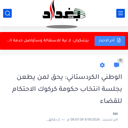
عراقجي: القوات المسلحة الإيرانية أثبتت جاهزيتها أمام أقوى جيش
الخارجية الإيرانية ترد على تصريحات ترامب بشأن النفط
بزشكيان: لا نية للاستقالة وسأواصل خدمة الشعب
أخر الاخبار
الأحد.. البرلمان يناقش قوانين الأحداث والمختارين والملاك
0
الدفاع الروسية تعلن استهداف سفينتين أوكرانيتين لنقل البضائع في البحر...
الداخلية: إسقاط ثلاث شبكات للاتجار بالبشر وتفكيك شبكة دولية
الوطني الكردستاني: يحق لمن يطعن
الزيدي يستقبل رئيس الاستخبارات السعودية
بجلسة انتخاب حكومة كركوك الاحتكام
العتبة الكاظمية: لا تعيينات ونحذر من الاحتيال
للقضاء
المرور تعتمد الذكاء الاصطناعي لإدارة التقاطعات
MA
اخر تحديث :
9/18/2024 08:07:09 م
2 دقائق للقراءة
دانة غاز ونفط الهلال: كردستان كانت على علم باتفاق الغاز