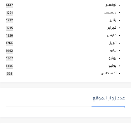
نوفمبر
1447
ديسمبر
1291
يناير
1232
فبراير
1215
مارس
1326
أبريل
1264
مايو
1442
يونيو
1307
يوليو
1334
أغسطس
352
عدد زوار الموقع