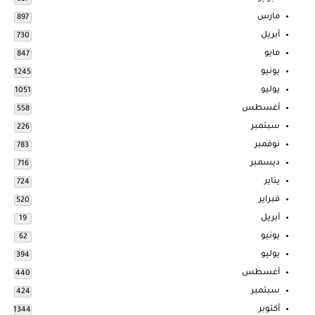
مارس
897
أبريل
730
مايو
847
يونيو
1245
يوليو
1051
أغسطس
558
سبتمبر
226
نوفمبر
783
ديسمبر
716
يناير
724
فبراير
520
أبريل
19
يونيو
62
يوليو
394
أغسطس
440
سبتمبر
424
أكتوبر
1344