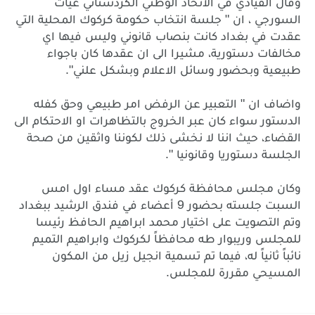
وقال
القيادي
في
الاتحاد
الوطني
الكردستاني
غياث
"
السورجي
،
ان
جلسة
انتخاب
حكومة
كركوك
المحلية
التي
عقدت
في
بغداد
كانت
بنصاب
قانوني
وليس
فيها
اي
مخالفات
دستورية،
مشيرا
الى
ان
عقدها
كان
باجواء
".
طبيعية
وبحضور
وسائل
الاعلام
وبشكل
علني
"
واضاف
ان
التعبير
عن
الرفض
امر
طبيعي
وحق
كفله
الدستور
سواء
كان
عبر
الخروج
بالتظاهرات
او
الاحتكام
الى
القضاء،
حيث
اننا
لا
نخشى
ذلك
لكوننا
واثقين
من
صحة
".
الجلسة
دستوريا
وقانونيا
وكان
مجلس
محافظة
كركوك
عقد
مساء
اول
امس
9
السبت
جلسته
بحضور
أعضاء
في
فندق
الرشيد
ببغداد
وتم
التصويت
على
اختيار
محمد
ابراهيم
الحافظ
رئيسا
للمجلس
وريبوار
طه
محافظاً
لكركوك
وابراهيم
التميم
نائباً
ثانياً
له،
فيما
تم
تسمية
انجيل
زيل
من
المكون
.
المسيحي
مقررة
للمجلس