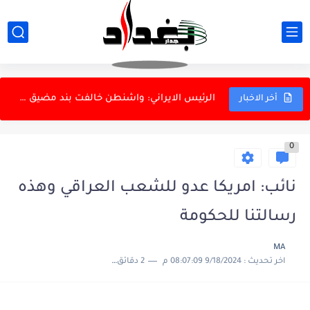
عراقجي: اتفاق مضيق هرمز بات قريبًا
وفاة والد النجم الأرجنتيني ليونيل ميسي بعد صراع مع المرض
الرئيس الايراني: واشنطن خالفت بند مضيق هرمز
أخر الاخبار
استقرار نسبي في أسعار الذهب والدولار بالاسواق المحلية
0
الحرس الثوري: فتح مضيق هرمز مرهون بشروط إيران
تظاهرات في دهوك وإغلاق للطرق احتجاجاً على ارتفاع أسعار البانزين
نائب: امريكا عدو للشعب العراقي وهذه
ولايتي: القوات الأجنبية سبب عدم الأمن
رسالتنا للحكومة
يلماز: اتفاقية الدفاع لتعزيز الأمن الإقليمي
MA
اخر تحديث :
9/18/2024 08:07:09 م
2 دقائق للقراءة
الطيران الفيدرالي الأمريكي تعلن تحطم مروحية في يوتا
وزارة النفط تنفي بيع النفط الأسود للإمارات