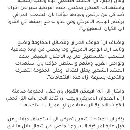
"
وقال
رحيم
،
ان
الحشد
الشعبي
قوة
وطنية
رسمية
واستهداف
المتكرر
يعكس
اجندة
امريكية
تعبر
عن
اجرام
ضد
كل
من
يرفض
وجودها
مؤكدا
بان
الشعب
العراقي
يرفض
الوجود
الامريكي
وهي
عدو
له
مع
ربيبتها
في
اشارة
".
الى
الكيان
الصهيوني
"
واضاف
ان
موقف
العراق
وفصائل
المقاومة
واضح
وثابت
ازاء
الوجود
الامريكي
وما
يحصل
من
ابادة
جماعية
للشعب
الفلسطيني
على
يد
الاحتلال
البغيض
بدعم
وتواطى
الغرب
ومنهم
واشنطن
مؤكدا
بان
استهداف
الحشد
الشعبي
يمثل
اعتداء
وعلى
الحكومة
التصرف
".
والتحرك
بسرعة
ازاء
هذه
الانتهاكات
"
واشار
الى
انه
لايمكن
القبول
بان
تبقى
الحكومة
صامتة
ازاء
العدوان
الامريكي
ويجب
ان
تتخذ
الاجراءات
التي
تحمي
".
القوات
الامنية
الرسمية
من
اي
عمليات
استهداف
يذكر
ان
الحشد
الشعبي
تعرض
الى
استهداف
مباشر
من
قبل
غارة
امريكية
الاسبوع
الماضي
في
شمال
بابل
ما
ادى