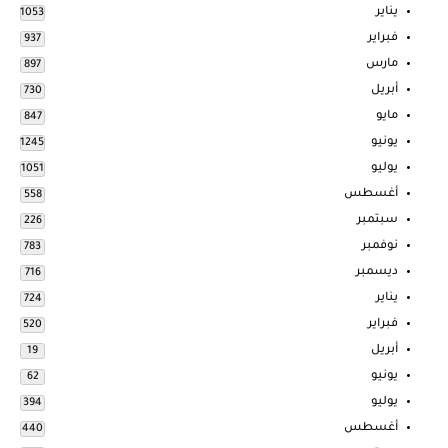
يناير
1053
فبراير
937
مارس
897
أبريل
730
مايو
847
يونيو
1245
يوليو
1051
أغسطس
558
سبتمبر
226
نوفمبر
783
ديسمبر
716
يناير
724
فبراير
520
أبريل
19
يونيو
62
يوليو
394
أغسطس
440