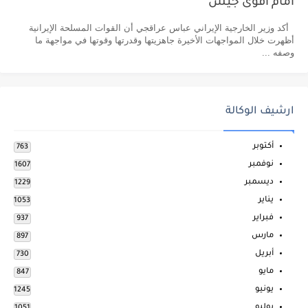
أمام أقوى جيش
أكد وزير الخارجية الإيراني عباس عراقجي أن القوات المسلحة الإيرانية
أظهرت خلال المواجهات الأخيرة جاهزيتها وقدرتها وقوتها في مواجهة ما
وصفه ...
ارشيف الوكالة
أكتوبر
763
نوفمبر
1607
ديسمبر
1229
يناير
1053
فبراير
937
مارس
897
أبريل
730
مايو
847
يونيو
1245
يوليو