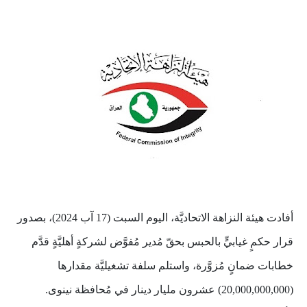
أفادت هيئة النزاهة الاتحاديَّة، اليوم السبت (17 آب 2024)، بصدور
قرار حكمٍ غيابيٍّ بالحبس بحقّ مُدير مُفوَّض لشركةٍ أهليَّةٍ قدَّم
خطابات ضمانٍ مُزوَّرة، واستلم سلفة تشغيليَّة مقدارها
(20,000,000,000) عشرون مليار دينار في مُحافظة نينوى.