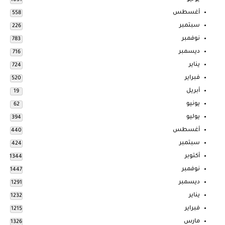
1051
أغسطس
558
سبتمبر
226
نوفمبر
783
ديسمبر
716
يناير
724
فبراير
520
أبريل
19
يونيو
62
يوليو
394
أغسطس
440
سبتمبر
424
أكتوبر
1344
نوفمبر
1447
ديسمبر
1291
يناير
1232
فبراير
1215
مارس
1326