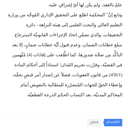
علمٌ بالعقد، ولم يكن لها أيّ إشرافٍ عليه.
وتابع إنَّ" المحكمة اطلع على التحقيق الإداري المُوجَّه من وزارة
التعليم العالي والبحث العلمي إلى هيئة النزاهة - دائرة
التحقيقات، والذي تضمَّن اتخاذ الإجراءات القانونيَّة لاسترجاع
مبلغ خطابات الضمان، وعدم قبول أيَّة خطابات ضمانٍ، إلا بعد
التأكُّد من صحَّة صدورها، كما اطَّلعت على إفادات (4) مُتَّهمين
في القضيَّة، وقرَّرت تجريم المُدان؛ استناداً إلى أحكام المادة
(456/1) من قانون العقوبات، فضلاً عن إصدار أمر قبضٍ بحقّه،
وإعطاء الحقّ للجهات المُتضرّرة للمطالبة بالتعويض أمام
المحاكم المدنيَّة، بعد اكتساب الحكم الدرجة القطعيَّة.
الأقسام
محلي