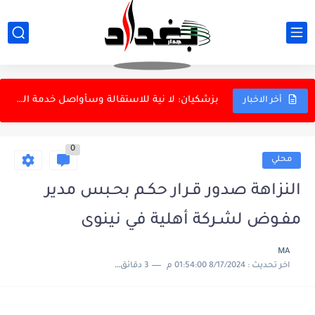
عراقجي: القوات المسلحة الإيرانية أثبتت جاهزيتها أمام أقوى جيش
الخارجية الإيرانية ترد على تصريحات ترامب بشأن النفط
بزشكيان: لا نية للاستقالة وسأواصل خدمة الشعب
أخر الاخبار
الأحد.. البرلمان يناقش قوانين الأحداث والمختارين والملاك
0
الدفاع الروسية تعلن استهداف سفينتين أوكرانيتين لنقل البضائع في البحر...
محلي
الداخلية: إسقاط ثلاث شبكات للاتجار بالبشر وتفكيك شبكة دولية
النزاهة صدور قـرار حكـم بحـبس مدير
الزيدي يستقبل رئيس الاستخبارات السعودية
مفـوض لشـركة أهلية في نينوى
العتبة الكاظمية: لا تعيينات ونحذر من الاحتيال
MA
اخر تحديث :
8/17/2024 01:54:00 م
3 دقائق للقراءة
المرور تعتمد الذكاء الاصطناعي لإدارة التقاطعات
دانة غاز ونفط الهلال: كردستان كانت على علم باتفاق الغاز