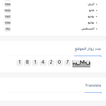
أبريل
1264
مايو
1442
يونيو
1307
يوليو
1334
أغسطس
352
عدد زوار الموقع
1
8
1
4
2
0
7
Translate