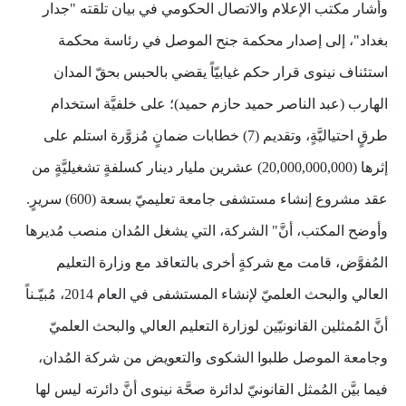
وأشار مكتب الإعلام والاتصال الحكومي في بيان تلقته "جدار
بغداد"، إلى إصدار محكمة جنح الموصل في رئاسة محكمة
استئناف نينوى قرار حكم غيابيّاً يقضي بالحبس بحقّ المدان
الهارب (عبد الناصر حميد حازم حميد)؛ على خلفيَّة استخدام
طرقٍ احتياليَّةٍ، وتقديم (7) خطابات ضمانٍ مُزوَّرة استلم على
إثرها (20,000,000,000) عشرين مليار دينار كسلفةٍ تشغيليَّةٍ من
عقد مشروع إنشاء مستشفى جامعة تعليميّ بسعة (600) سريرٍ.
وأوضح المكتب، أنَّ" الشركة، التي يشغل المُدان منصب مُديرها
المُفوَّض، قامت مع شركةٍ أخرى بالتعاقد مع وزارة التعليم
العالي والبحث العلميّ لإنشاء المستشفى في العام 2014، مُبيّـناً
أنَّ المُمثلين القانونيّين لوزارة التعليم العالي والبحث العلميّ
وجامعة الموصل طلبوا الشكوى والتعويض من شركة المُدان،
فيما بيَّن المُمثل القانونيّ لدائرة صحَّة نينوى أنَّ دائرته ليس لها