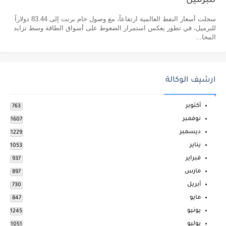
للبرميل
سجلت أسعار النفط العالمية ارتفاعاً، مع وصول خام برنت إلى 83.44 دولاراً
للبرميل، في تطور يعكس استمرار الضغوط على أسواق الطاقة وسط تزايد
المخا...
ارشيف الوكالة
أكتوبر
763
نوفمبر
1607
ديسمبر
1229
يناير
1053
فبراير
937
مارس
897
أبريل
730
مايو
847
يونيو
1245
يوليو
1051