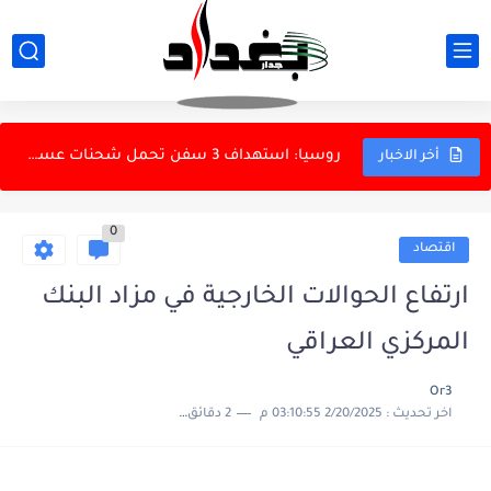
النفط يصعد عالمياً.. وبرنت يلامس 83.44 دولاراً للبرميل
التلغراف: اتفاق هرمز يعكس خروج إيران من الصراع أكثر...
روسيا: استهداف 3 سفن تحمل شحنات عسكرية أوكرانية في...
أخر الاخبار
بوشهر: انفجارات مُسيطر عليها قرب خورموج حتى ظهر اليوم
0
ماذا بعد كل هذه الجولات من العنف؟
اقتصاد
التعليم العالي تنفي تكليف مدير جديد للتعليم الجامعي الأهلي
ارتفاع الحوالات الخارجية في مزاد البنك
المطيري يكشف تزوير شهادة ثانوية لطالبة في كلية الطب
المركزي العراقي
عمليات أمنية في بغداد وبابل وكركوك تسفر عن اعتقالات متنوعة
Or3
اخر تحديث :
2/20/2025 03:10:55 م
2 دقائق للقراءة
الأمم المتحدة تدين هجمات المسيرات الأوكرانية على المناطق الروسية
انفجارات في جزيرة قشم قرب مضيق هرمز