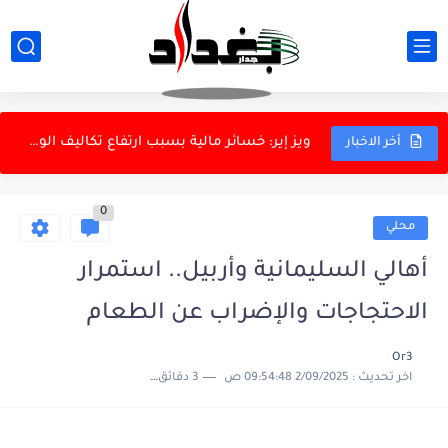
وزير خارجية باكستان يدعو عباس عراقجي لزيارة إسلام آباد
التعليم المهني يعلن جدول امتحانات الدور الثاني للعام 2025–2026
ويز إير: خسائر مالية بسبب ارتفاع تكاليف الوقود جراء الحرب...
أخر الاخبار
نقابة المحامين تقدّم شكوى ضد التوسع غير المنضبط للجامعات الاستثمارية
0
شرطة الأنبار: القبض على متهمين بالاتجار بالآثار في حديثة
محلي
وزير الاتصالات: اعتماد التطبيقات الإلكترونية في جباية اشتراكات الكيبل الضوئي
أهالي السليمانية وأربيل.. استمرار
مستشار حكومي: رفع الإيرادات غير النفطية إلى 46% خلال العقد...
الاحتجاجات والإضراب عن الطعام
نقابة الفنانين العراقيين تنعى الفنان عبد الرزاق العزاوي
Or3
اخر تحديث :
2/09/2025 09:54:48 ص
3 دقائق للقراءة
التعليم العالي تُلزم الجامعات بمنح تأييد تخرج للمتقدمين على دورة...
اللجنة المالية: رواتب 2026 مؤمّنة مع مراجعة أولويات الإنفاق