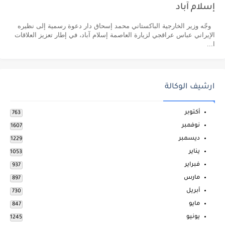
إسلام آباد
وجّه وزير الخارجية الباكستاني محمد إسحاق دار دعوة رسمية إلى نظيره
الإيراني عباس عراقجي لزيارة العاصمة إسلام آباد، في إطار تعزيز العلاقات
ا...
ارشيف الوكالة
أكتوبر
763
نوفمبر
1607
ديسمبر
1229
يناير
1053
فبراير
937
مارس
897
أبريل
730
مايو
847
يونيو
1245