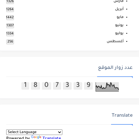
مارس
1326
أبريل
1264
مايو
1442
يونيو
1307
يوليو
1334
أغسطس
256
عدد زوار الموقع
1
8
0
7
3
3
9
Translate
Powered by
Translate