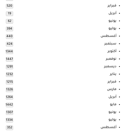
فبراير
520
أبريل
19
يونيو
62
يوليو
394
أغسطس
440
سبتمبر
424
أكتوبر
1344
نوفمبر
1447
ديسمبر
1291
يناير
1232
فبراير
1215
مارس
1326
أبريل
1264
مايو
1442
يونيو
1307
يوليو
1334
أغسطس
352