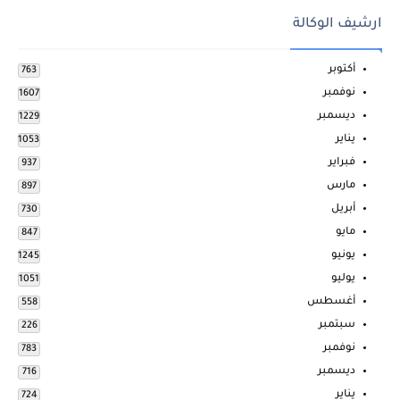
ارشيف الوكالة
أكتوبر
763
نوفمبر
1607
ديسمبر
1229
يناير
1053
فبراير
937
مارس
897
أبريل
730
مايو
847
يونيو
1245
يوليو
1051
أغسطس
558
سبتمبر
226
نوفمبر
783
ديسمبر
716
يناير
724