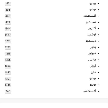
يونيو
62
يوليو
394
أغسطس
440
سبتمبر
424
أكتوبر
1344
نوفمبر
1447
ديسمبر
1291
يناير
1232
فبراير
1215
مارس
1326
أبريل
1264
مايو
1442
يونيو
1307
يوليو
1334
أغسطس
240