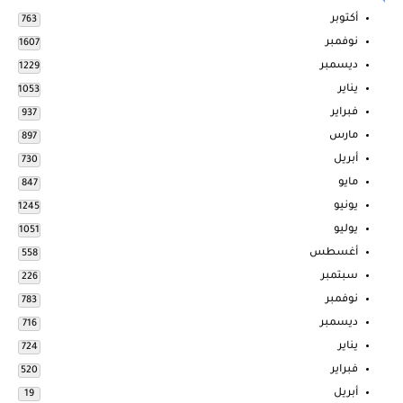
أكتوبر
763
نوفمبر
1607
ديسمبر
1229
يناير
1053
فبراير
937
مارس
897
أبريل
730
مايو
847
يونيو
1245
يوليو
1051
أغسطس
558
سبتمبر
226
نوفمبر
783
ديسمبر
716
يناير
724
فبراير
520
أبريل
19