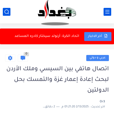
مخرجات اجتماع ائتلاف إدارة الدولة
دراسة: نقص فيتامين D في منتصف العمر قد يرتبط بزيادة...
اتحاد الكرة: أرنولد سيختار كادره المساعد
أخر الاخبار
الحشد الشعبي يواصل تنظيف كربلاء بعد الأربعينية
0
الحشد الشعبي: السجن المؤبد لأحد عناصر داعش
عربي و دولي
بزشكيان: إيران قوية رغم الضغوط ومحاولات السيطرة
اتصال هاتفي بين السيسي وملك الأردن
الكهرباء تفاتح المالية لإيقاف استيفاء أقساط قروض منتسبي الكهرباء
لبحث إعادة إعمار غزة والتمسك بحل
الداخلية والبعثة السويدية تبحثان تعزيز التعاون الأمني
الدولتين
الموصل يهزم أربيل ودياً برباعية على أرضه
Or3
اخر تحديث :
2/13/2025 01:21:20 م
2 دقائق للقراءة
84 نائباً يطالبون بتعليق منصة "عقاري" والتحقيق بعقدها وإيراداتها