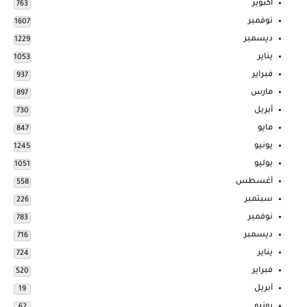
أكتوبر
763
نوفمبر
1607
ديسمبر
1229
يناير
1053
فبراير
937
مارس
897
أبريل
730
مايو
847
يونيو
1245
يوليو
1051
أغسطس
558
سبتمبر
226
نوفمبر
783
ديسمبر
716
يناير
724
فبراير
520
أبريل
19
يونيو