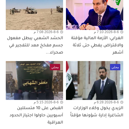
2026-8-6 7:10 م
2026-8-6 7:08 م
الغرابي: الأزمة المالية مؤقتة
الحشد الشعبي يبطل مفعول
والاقتراض يغطي حتى ثلاثة
جسم مفخخ معد للتفجير في
أشهر
صحراء...
محلي
محلي
2026-8-6 6:28 م
2026-8-6 5:15 م
الزيدي يخول وكلاء الوزارات
القبض على 10 متسللين
الشاغرة إدارة شؤونها مؤقتاً
آسيويين حاولوا اجتياز الحدود
العراقية