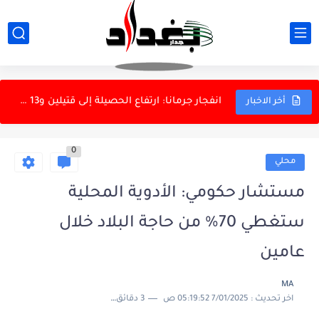
مصدر يكشف موعد ختام دوري نجوم العراق
3 ناقلات ترسو في ميناء البصرة لتحميل أكثر من 5.3...
انفجار جرمانا: ارتفاع الحصيلة إلى قتيلين و13 مصاباً
أخر الاخبار
قاليباف: دبلوماسية مسرحية في حلقة مفرغة
0
الغرابي: الأزمة المالية مؤقتة والاقتراض يغطي حتى ثلاثة أشهر
محلي
الحشد الشعبي يبطل مفعول جسم مفخخ معد للتفجير في صحراء...
مستشار حكومي: الأدوية المحلية
الزيدي يخول وكلاء الوزارات الشاغرة إدارة شؤونها مؤقتاً
ستغطي 70% من حاجة البلاد خلال
اتحاد الركبي يختتم اختبارات لاعبات السليمانية استعداداً لبطولة آسيا
عامين
القبض على 10 متسللين آسيويين حاولوا اجتياز الحدود العراقية
MA
اخر تحديث :
7/01/2025 05:19:52 ص
3 دقائق للقراءة
مصدر: وصول 500 مليون دولار نقداً من الاحتياطي الفيدرالي إلى...