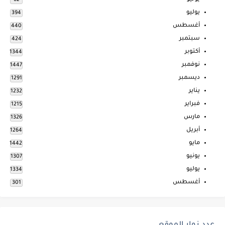
62
يوليو
394
أغسطس
440
سبتمبر
424
أكتوبر
1344
نوفمبر
1447
ديسمبر
1291
يناير
1232
فبراير
1215
مارس
1326
أبريل
1264
مايو
1442
يونيو
1307
يوليو
1334
أغسطس
301