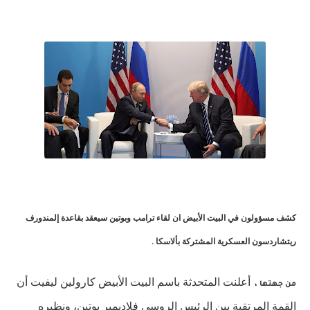
كشف مسؤولون في البيت الأبيض ان لقاء ترامب وبوتين سيعقد بقاعدة إلمندورف
ريتشاردسون العسكرية المشتركة بألاسكا .
أعلنت المتحدثة باسم البيت الأبيض كارولين ليفيت أن
من جهتها ،
القمة المرتقبة بين الرئيس الروسي فلاديمير بوتين، ونظيره