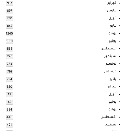
فبراير
937
مارس
897
أبريل
730
مايو
847
يونيو
1245
يوليو
1051
أغسطس
558
سبتمبر
226
نوفمبر
783
ديسمبر
716
يناير
724
فبراير
520
أبريل
19
يونيو
62
يوليو
394
أغسطس
440
سبتمبر
424