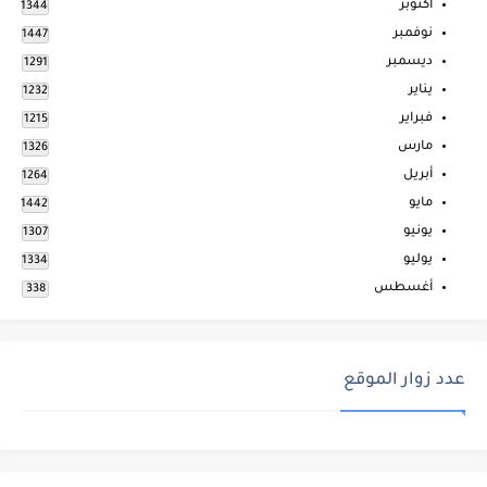
أكتوبر
1344
نوفمبر
1447
ديسمبر
1291
يناير
1232
فبراير
1215
مارس
1326
أبريل
1264
مايو
1442
يونيو
1307
يوليو
1334
أغسطس
338
عدد زوار الموقع