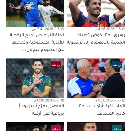
2026-8-6 4:26 م
2026-8-6 7:41 ص
رودري يختار خوض تجربته
لجنة التراخيص تمنح الرخصة
الجديدة بالانضمام إلى برشلونة
للأندية المستوفية وتحجبها
عن الطلبة والجولان...
رياضة
رياضة
2026-8-5 8:16 م
2026-8-5 6:30 م
اتحاد الكرة: أرنولد سيختار
الموصل يهزم أربيل ودياً
كادره المساعد
برباعية على أرضه
رياضة
رياضة