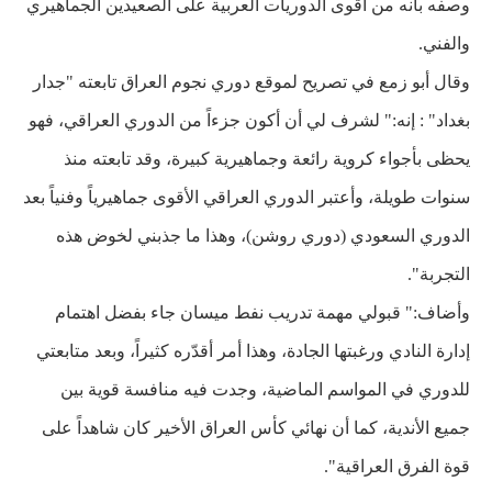
وصفه بأنه من أقوى الدوريات العربية على الصعيدين الجماهيري
والفني.
وقال أبو زمع في تصريح لموقع دوري نجوم العراق تابعته "جدار
بغداد" : إنه:" لشرف لي أن أكون جزءاً من الدوري العراقي، فهو
يحظى بأجواء كروية رائعة وجماهيرية كبيرة، وقد تابعته منذ
سنوات طويلة، وأعتبر الدوري العراقي الأقوى جماهيرياً وفنياً بعد
الدوري السعودي (دوري روشن)، وهذا ما جذبني لخوض هذه
التجربة".
وأضاف:" قبولي مهمة تدريب نفط ميسان جاء بفضل اهتمام
إدارة النادي ورغبتها الجادة، وهذا أمر أقدّره كثيراً، وبعد متابعتي
للدوري في المواسم الماضية، وجدت فيه منافسة قوية بين
جميع الأندية، كما أن نهائي كأس العراق الأخير كان شاهداً على
قوة الفرق العراقية".