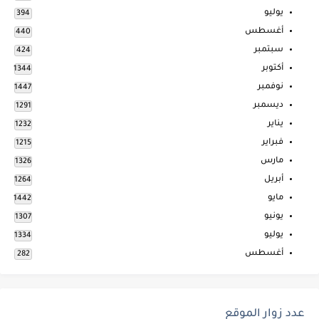
يوليو
394
أغسطس
440
سبتمبر
424
أكتوبر
1344
نوفمبر
1447
ديسمبر
1291
يناير
1232
فبراير
1215
مارس
1326
أبريل
1264
مايو
1442
يونيو
1307
يوليو
1334
أغسطس
282
عدد زوار الموقع