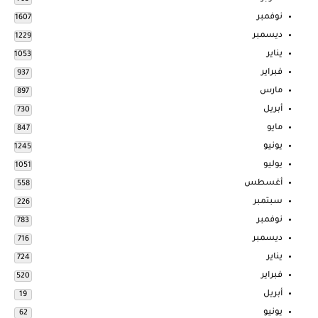
نوفمبر
1607
ديسمبر
1229
يناير
1053
فبراير
937
مارس
897
أبريل
730
مايو
847
يونيو
1245
يوليو
1051
أغسطس
558
سبتمبر
226
نوفمبر
783
ديسمبر
716
يناير
724
فبراير
520
أبريل
19
يونيو
62