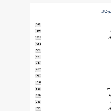
وكالة
763
1607
ر
1229
1053
937
897
730
847
1245
1051
طس
558
ر
226
783
ر
716