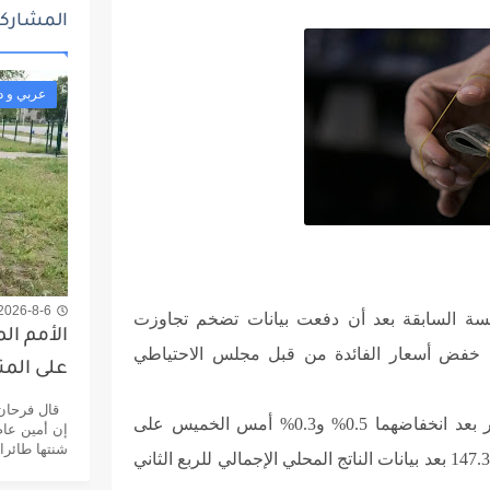
المشاركا
عربي و د
2026-8-6 7:38 م
لسة السابقة بعد أن دفعت بيانات تضخم تجاوزت
الأمم ال
لى خفض أسعار الفائدة من قبل مجلس الاحتياطي
على الم
قال فرحان ح
واستقر اليورو والجنيه الإسترليني مقابل الدولار بعد انخفاضهما 0.5% و0.3% أمس الخميس على
إن أمين عام
شنتها طائر
التوالي، في حين ارتفع الين الياباني 0.3% إلى 147.395 بعد بيانات الناتج المحلي الإجمالي للربع الثاني