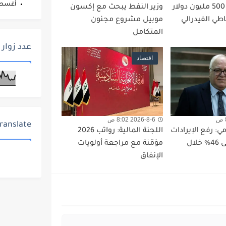
أغس
مصدر: وصول 500 مليون دولار
وزير النفط يبحث مع إكسون
اطي الفيدرالي
موبيل مشروع مجنون
المتكامل
عدد زوار 
اقتصاد
2026-8-6 8:02 ص
ranslate
 رفع الإيرادات
اللجنة المالية: رواتب 2026
غير النفطية إلى 46% خلال
مؤمّنة مع مراجعة أولويات
الإنفاق