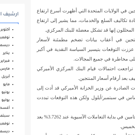
تجين في الولايات المتحدة التي أظهرت أسرع ارتفاع
ارشيف ال
ة تكاليف السلع والخدمات، مما يشير إلى ارتفاع
لمحللون إنها قد تشكل معضلة للبنك المركزي.
أكتوبر
نوفمبر
نتجين في أعقاب بيانات تضخم مطمئنة لأسعار
ديسمب
ززت التوقعات بتيسير السياسة النقدية في أكبر
يناير
لى مخاطرة في جميع المجالات.
فبراير
 تراجعت احتمالات قيام البنك المركزي الأميركي
مارس
أبريل
مايو
 الصادرة عن وزير الخزانة الأميركي قد أدت إلى
يونيو
فض الفائدة بمقدار 50 نقطة أساس في سبتمبر/أيلول ولكن هذه التوقعات تبددت
يوليو
أغس
واستقرت عوائد سندات الخزانة الأميركية لأجل عامين في بداية التعاملات الآسيوية عند 3.7262% بعد
سبتمب
نوفمبر
لخميس.
ديسمب