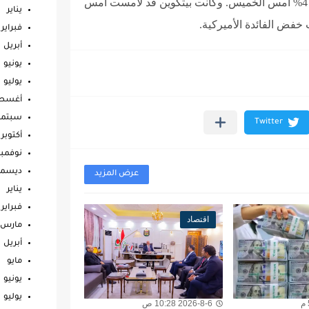
وارتفعت عملتا بيتكوين وإيثر بعد انخفاضهما بنحو 4% أمس الخميس. وكانت بيتكوين قد لامست أمس
يناير
خفض الفائدة الأميركية.
فبراير
أبريل
يونيو
يوليو
أغس
سبتمب
أكتوبر
نوفمبر
ديسمب
عرض المزيد
يناير
فبراير
اقتصاد
مارس
أبريل
مايو
يونيو
يوليو
2026-8-6 10:28 ص