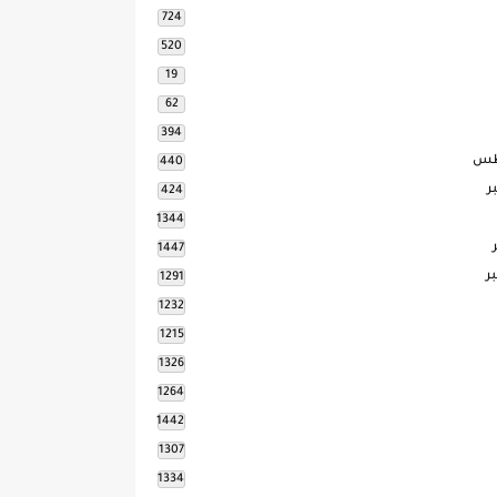
724
520
19
62
394
طس
440
ر
424
1344
1447
ر
1291
1232
1215
1326
1264
1442
1307
1334