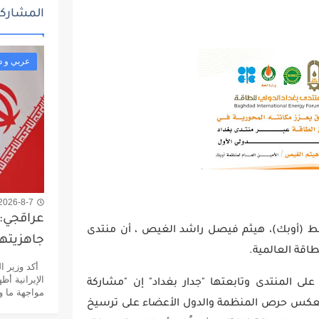
المشاركا
عربي و د
2026-8-7 7:20 م
عراقجي: 
نفط (أوبك)، هيثم فيصل راشد الغيص ، أن منتدى
جاهزيته
طاقة العالمية.
أكد وزير ال
الإيرانية أظ
ى المنتدى وتابعتها "جدار بغداد" إن "مشاركة
مواجهة ما و
 تعكس حرص المنظمة والدول الأعضاء على ترسيخ