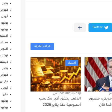
يناير
فبراير
أبريل
يونيو
يوليو
أغس
سبتمب
عرض المزيد
أكتوبر
نوفمبر
ديسمب
اقتصاد
يناير
فبراير
مارس
أبريل
2026-8-7 8:52 ص
مايو
لأمريكي: مضيق
الذهب يحقق أكبر مكاسب
يونيو
كما كان
أسبوعية منذ يناير 2026
يوليو