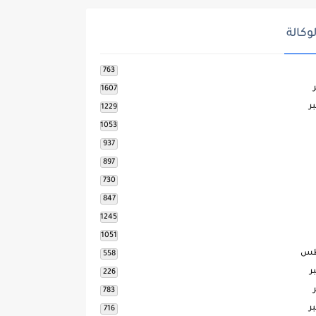
وكالة
763
1607
ر
1229
1053
937
897
730
847
1245
1051
طس
558
ر
226
783
ر
716