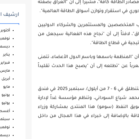
در الطاقة كافة"، مشيراً إلى أن "العراق بصفته
ري في استقرار وتوازن أسواق الطاقة العالمية".
ارشيف ال
المتخصصين والمستثمرين والشركاء الدوليين
أكتوبر
ق"، لافتاً إلى أن "نجاح هذه الفعالية سيجعل من
نوفمبر
تيجية في قطاع الطاقة".
ديسمب
يناير
ى أن "المنظمة باسمها وباسم الدول الأعضاء، تتمنى
فبراير
رباً عن "تطلعه إلى أن "يصبح هذا الحدث تقليداً
مارس
أبريل
مايو
يذكر أن فعاليات منتدى بغداد الدولي للطاقة ستنطلق في 6 - 7 من أيلول/ سبتمبر 2025 في فندق
يونيو
 محمد شياع السوداني، وتنظم مؤسسة غداً لإدارة
يوليو
يق النفط (سومو) هذا المنتدى بمشاركة وزراء
أغس
قة بالإضافة إلى خبراء في هذا المجال من داخل
سبتمب
نوفمبر
ديسمب