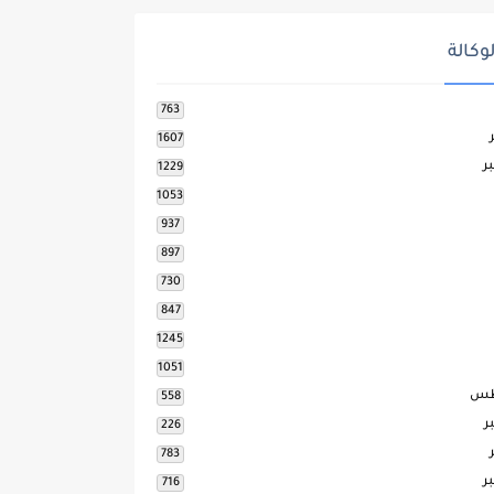
وكالة
763
1607
ر
1229
1053
937
897
730
847
1245
1051
طس
558
ر
226
783
ر
716