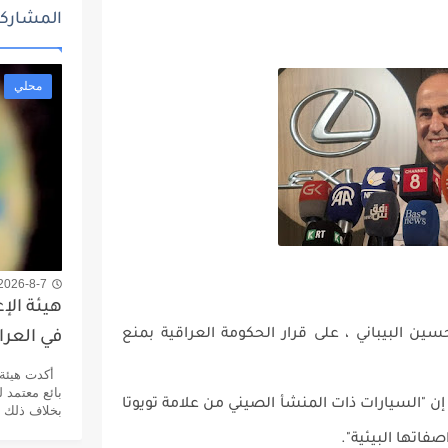
المشاركا
محلي
2026-8-7 12:31 م
هيئة الإ
ين البيباني ، على قرار الحكومة العراقية بمنع
في العرا
أكدت هيئة ا
بائع معتمد 
إن "السيارات ذات المنشأ الصيني من علامة تويوتا
بخلاف ذلك يع
اتها البيئية".