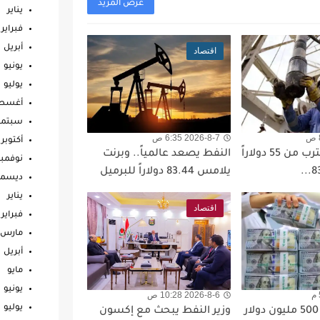
عرض المزيد
يناير
فبراير
أبريل
اقتصاد
يونيو
يوليو
أغس
سبتمب
2026-8-7 6:35 ص
أكتوبر
خام البصرة يقترب من 55 دولاراً
النفط يصعد عالمياً.. وبرنت
نوفمبر
يلامس 83.44 دولاراً للبرميل
ديسمب
يناير
اقتصاد
فبراير
مارس
أبريل
مايو
يونيو
2026-8-6 10:28 ص
يوليو
مصدر: وصول 500 مليون دولار
وزير النفط يبحث مع إكسون