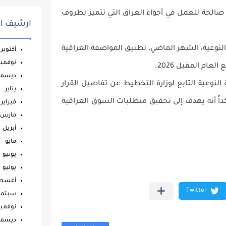
صالحة للعمل في أجواء العراق التي تتميز بظروف
ارشيف ال
لنوعية، الشهر الماضي، تطبيق المواصفة العراقية
أكتوبر
نوفمبر
ام المقبل 2026.‏
ديسمب
وعية التابع لوزارة ‏التخطيط عن تفاصيل القرار
يناير
كداً أنه يهدف إلى تحقيق ‏متطلبات السوق العراقية
فبراير
مارس
أبريل
مايو
يونيو
يوليو
أغس
سبتمب
نوفمبر
ديسمب