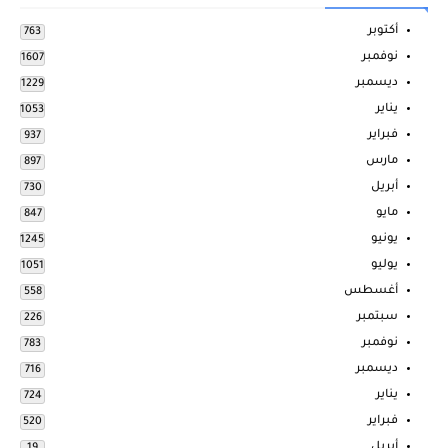
أكتوبر
763
نوفمبر
1607
ديسمبر
1229
يناير
1053
فبراير
937
مارس
897
أبريل
730
مايو
847
يونيو
1245
يوليو
1051
أغسطس
558
سبتمبر
226
نوفمبر
783
ديسمبر
716
يناير
724
فبراير
520
أبريل
19