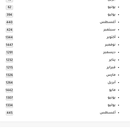
يونيو
62
يوليو
394
أغسطس
440
سبتمبر
424
أكتوبر
1344
نوفمبر
1447
ديسمبر
1291
يناير
1232
فبراير
1215
مارس
1326
أبريل
1264
مايو
1442
يونيو
1307
يوليو
1334
أغسطس
445