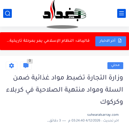
شرطة الكرخ تطيح بمتهم حرق عجلة مواطن في الغزالية
قاليباف: النظام الإسلامي يمر بمرحلة تاريخية حساسة
مكافحة الجريمة المنظمة تطيح بمتهمين بتجارة الأسلحة والاعتدة في...
أخر الاخبار
​كمرك مطار النجف يضبط مسافراً حاول إدخال 100 ألف دولار...
0
مكافحة الجريمة المنظمة تطيح بمتهمين بتجارة الأسلحة والاعتدة في...
محلي
بلدية الناصرية تغيّر آلية توزيع الأراضي السكنية
وزارة التجارة تضبط مواد غذائية ضمن
نظام غذائي يمكن اعتماده في الطقس الحار ؟
السلة ومواد منتهية الصلاحية في كربلاء
باريس سان جيرمان يعلن التعاقد رسميا مع لوكاس ديني
وكركوك
السكريات الطبيعية والنشويات في تطور الدماغ البشري؟
suhearalsarray.com
اخر تحديث :
4/12/2026 03:24:40 م
3 دقائق للقراءة
لجنة النفط والغاز النيابية تفتح ملفات قطاع النفط.. استضافة...