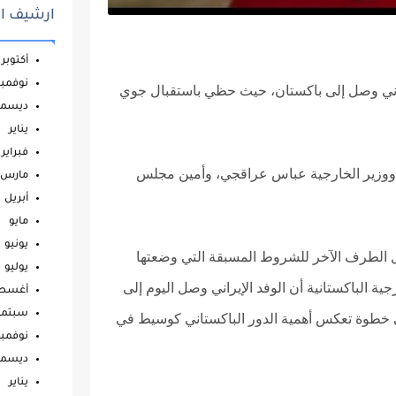
ارشيف ال
أكتوبر
نوفمبر
إيراني وصل إلى باكستان، حيث حظي باستقبال جوي
ديسمب
يناير
فبراير
، ووزير الخارجية عباس عراقجي، وأمين مجلس
مارس
أبريل
مايو
يونيو
ل الطرف الآخر للشروط المسبقة التي وضعتها
يوليو
جية الباكستانية أن الوفد الإيراني وصل اليوم إلى
أغس
سبتمب
ي خطوة تعكس أهمية الدور الباكستاني كوسيط في
نوفمبر
ديسمب
يناير