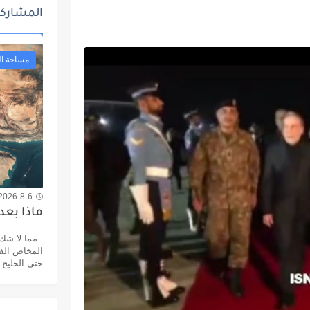
المشاركا
مساحة ال
2026-8-6 7:55 م
ماذا بعد
مما لا شك ف
المخاض الفظ
حتى الخليج 