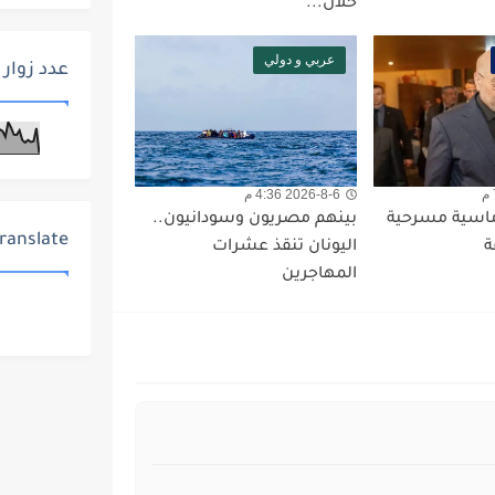
خلال...
عربي و دولي
عدد زوار 
2026-8-6 4:36 م
ماسية مسرحية
بينهم مصريون وسودانيون..
ranslate
ة
اليونان تنقذ عشرات
المهاجرين