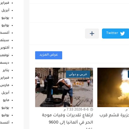
فبراير
أبريل
يونيو
يوليو
أغس
سبتمب
أكتوبر
عرض المزيد
نوفمبر
ديسمب
يناير
عربي و دولي
فبراير
مارس
أبريل
مايو
يونيو
2026-8-6 7:33 م
جزيرة قشم قرب
ارتفاع تقديرات وفيات موجة
يوليو
الحر في ألمانيا إلى 9600
أغس