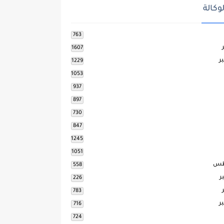
وكالة
763
1607
ر
1229
1053
937
897
730
847
1245
1051
طس
558
ر
226
783
ر
716
724