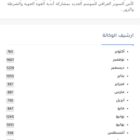
كأس السوبر العراقي للموسم الجديد بمشاركة أندية القوة الجوية والشرطة
والزور...
ارشيف الوكالة
أكتوبر
763
نوفمبر
1607
ديسمبر
1229
يناير
1053
فبراير
937
مارس
897
أبريل
730
مايو
847
يونيو
1245
يوليو
1051
أغسطس
558