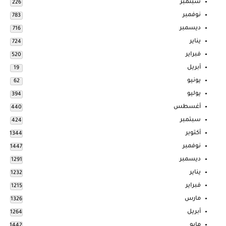
سبتمبر
226
نوفمبر
783
ديسمبر
716
يناير
724
فبراير
520
أبريل
19
يونيو
62
يوليو
394
أغسطس
440
سبتمبر
424
أكتوبر
1344
نوفمبر
1447
ديسمبر
1291
يناير
1232
فبراير
1215
مارس
1326
أبريل
1264
مايو
1442