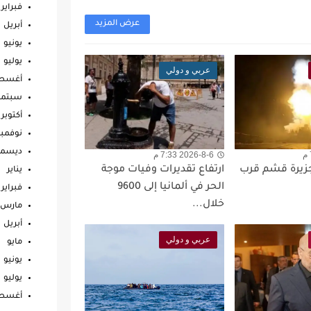
فبراير
عرض المزيد
أبريل
يونيو
يوليو
عربي و دولي
أغس
سبتمب
أكتوبر
نوفمبر
ديسمب
2026-8-6 7:33 م
جزيرة قشم قرب
ارتفاع تقديرات وفيات موجة
يناير
الحر في ألمانيا إلى 9600
فبراير
خلال...
مارس
أبريل
عربي و دولي
مايو
يونيو
يوليو
أغس