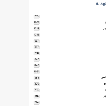
وكالة
763
1607
ر
1229
1053
937
897
730
847
1245
1051
طس
558
ر
226
783
ر
716
724