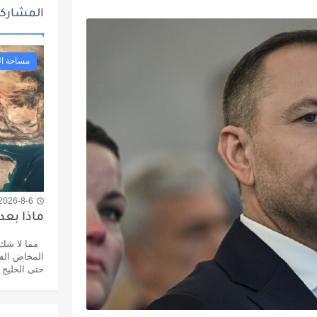
المشاركا
مساحة ال
2026-8-6 7:55 م
ماذا بعد
مما لا شك ف
المخاض الفظ
حتى الخليج 