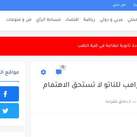
نا
من نحن
حلي
عربي و دولي
رياضة
اقتصاد
مساحة الرأي
فن و منوعات
ن العنف؟
دير جديد للتعليم الجامعي الأهلي
 ثانوية لطالبة في كلية الطب
ل وكركوك تسفر عن اعتقالات متنوعة
0
المسيرات الأوكرانية على المناطق الروسية
مواقع ال
رب مضيق هرمز
امب للناتو لا تستحق الاهتمام
لمانيا إلى 9600 خلال...
2 دقائق للقراءة
رسانة المصري ودياً
قرفة في ضبط السكر وإدارة الوزن
ي نجوم العراق