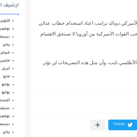
ارشيف ال
أكتوبر
الأميركي دونالد ترامب اعتاد استخدام خطاب عدائي
نوفمبر
حب القوات الأميركية من أوروبا لا تستحق الاهتمام
ديسمب
يناير
فبراير
مارس
ل الأطلسي ثابت، وأن مثل هذه التصريحات لن تؤثر
أبريل
مايو
يونيو
يوليو
أغس
سبتمب
نوفمبر
ديسمب
يناير