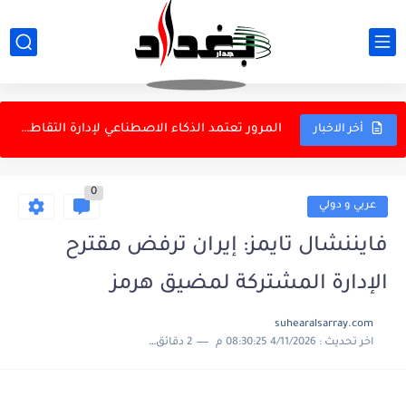
الزيدي يستقبل رئيس الاستخبارات السعودية
العتبة الكاظمية: لا تعيينات ونحذر من الاحتيال
المرور تعتمد الذكاء الاصطناعي لإدارة التقاطعات
أخر الاخبار
دانة غاز ونفط الهلال: كردستان كانت على علم باتفاق الغاز
0
نقابة البحريين العراقيين ترفض المذكرة السعودية الكويتية بشأن الحدود البحرية
عربي و دولي
إيران تدعو لحل القضايا الأمنية دون تدخل أجنبي
فايننشال تايمز: إيران ترفض مقترح
تظاهرة في النهروان احتجاجاً على انقطاع الكهرباء
الإدارة المشتركة لمضيق هرمز
وزير الخزانة الأمريكي: مضيق هرمز لن يعود كما كان
suhearalsarray.com
اخر تحديث :
4/11/2026 08:30:25 م
2 دقائق للقراءة
أهالي قرى بزايز بهرز في ديالى يحذرون من جفاف يهدد...
علماء يبتكرون فيروسات جديدة بالذكاء الاصطناعي