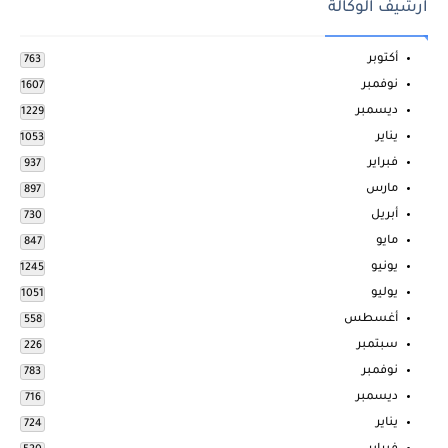
ارشيف الوكالة
أكتوبر
763
نوفمبر
1607
ديسمبر
1229
يناير
1053
فبراير
937
مارس
897
أبريل
730
مايو
847
يونيو
1245
يوليو
1051
أغسطس
558
سبتمبر
226
نوفمبر
783
ديسمبر
716
يناير
724