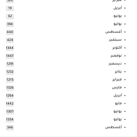
فبراير
520
أبريل
19
يونيو
62
يوليو
394
أغسطس
440
سبتمبر
424
أكتوبر
1344
نوفمبر
1447
ديسمبر
1291
يناير
1232
فبراير
1215
مارس
1326
أبريل
1264
مايو
1442
يونيو
1307
يوليو
1334
أغسطس
346