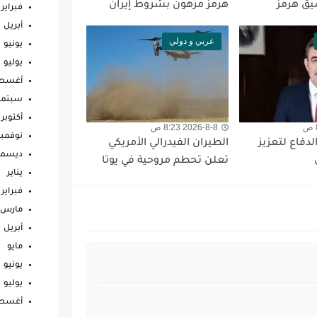
يق هرمز
هرمز مرهون بشروط إيران
فبراير
أبريل
عربي و دولي
يونيو
يوليو
أغس
سبتمب
أكتوبر
2026-8-8 8:23 ص
نوفمبر
الدفاع لتعزيز
الطيران الفيدرالي الأمريكي
ديسمب
تعلن تحطم مروحية في يوتا
يناير
فبراير
مارس
أبريل
مايو
يونيو
يوليو
أغس