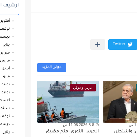
ارشيف ال
أكتوبر
نوفمبر
ديسمب
يناير
فبراير
مارس
عرض المزيد
أبريل
مايو
يونيو
عربي و دولي
يوليو
أغس
سبتمب
نوفمبر
ديسمب
2026-8-8 11:08 ص
ني: واشنطن
الحرس الثوري: فتح مضيق
يناير