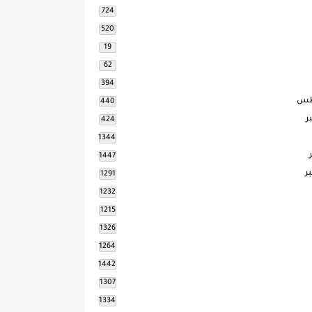
724
520
19
62
394
طس
440
ر
424
1344
1447
ر
1291
1232
1215
1326
1264
1442
1307
1334