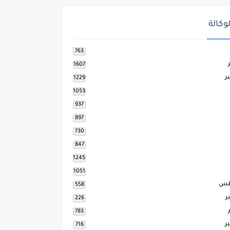
وكالة
763
1607
ر
1229
1053
937
897
730
847
1245
1051
طس
558
ر
226
783
ر
716