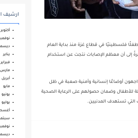
ارشيف ال
أكتوبر
نوفمبر
لنت منظمة اليونيسيف، اليوم، استشهاد 70 طفلًا فلسطينيًا في قطاع غزة منذ بداية العام
ديسمب
850 طفلًا آخرين، مشيرةً إلى أن معظم الإصابات نتجت عن استخدام
يناير
فبراير
مارس
أبريل
واجهون أوضاعًا إنسانية وأمنية صعبة في ظل
مايو
كاملة للأطفال وضمان حصولهم على الرعاية الصحية
يونيو
 التي تستهدف المدنيين.
يوليو
أغس
سبتمب
نوفمبر
ديسمب