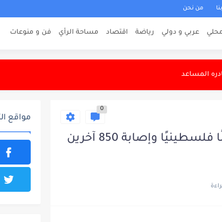
نا
من نحن
لمحاولات لطلبة السادس الإعدادي الراسبين بمادة...
حلي
عربي و دولي
رياضة
اقتصاد
مساحة الرأي
فن و منوعات
لدولة
ادره المساعد
كربلاء بعد الأربعينية
0
بد لأحد عناصر داعش
مواقع ال
اليونيسيف: استشهاد 70 طفلًا فلسطينيًا وإصابة 850 آخرين