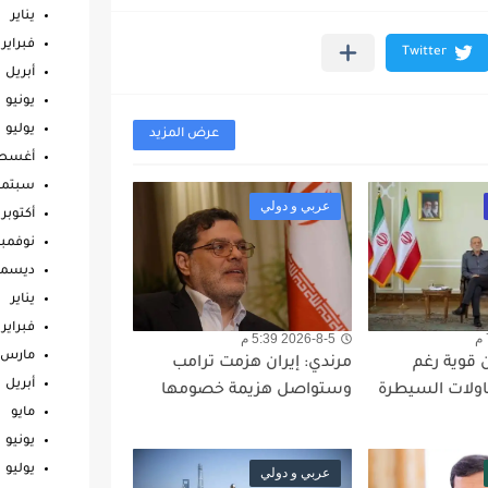
يناير
فبراير
أبريل
يونيو
يوليو
عرض المزيد
أغس
سبتمب
عربي و دولي
أكتوبر
نوفمبر
ديسمب
يناير
فبراير
2026-8-5 5:39 م
مارس
 قوية رغم
مرندي: إيران هزمت ترامب
أبريل
ولات السيطرة
وستواصل هزيمة خصومها
مايو
يونيو
يوليو
عربي و دولي