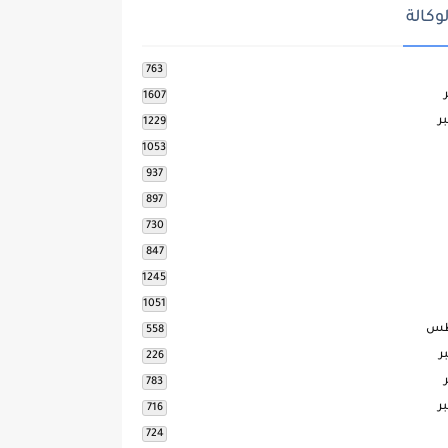
وكالة
763
1607
ر
1229
1053
937
897
730
847
1245
1051
طس
558
ر
226
783
ر
716
724