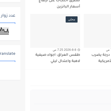
للطرق احتجاجاً على ارتفاع
أسعار البانزين
عدد زوار 
محلي
2026-8-8 7:25 ص
ranslate
زلزال بقوة 5.5 درجة يضرب
طقس العراق: اجواء صيفية
أمريكية
لاهبة واعتدال ليلي