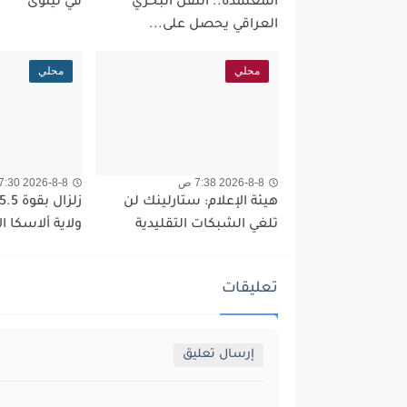
المعتمدة.. النقل البحري
في نينوى
العراقي يحصل على...
محلي
محلي
2026-8-8 7:38 ص
2026-8-8 7:30 ص
هيئة الإعلام: ستارلينك لن
تلغي الشبكات التقليدية
ولاية ألاسكا ال
تعليقات
إرسال تعليق