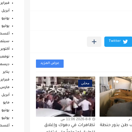
فبراير
أبريل
يونيو
يوليو
أغس
سبتمب
أكتوبر
نوفمبر
عرض المزيد
ديسمب
يناير
فبراير
محلي
مارس
أبريل
مايو
يونيو
يوليو
2026-8-8 11:06 ص
ة: 10 آلاف طن بذور حنطة
تظاهرات في دهوك وإغلاق
أغس