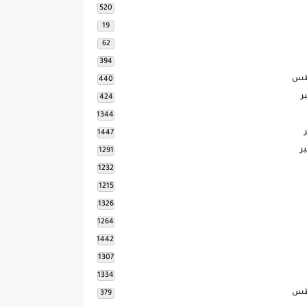
520
19
62
394
طس
440
ر
424
1344
1447
ر
1291
1232
1215
1326
1264
1442
1307
1334
طس
379