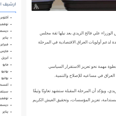
ارشيف ال
أكتوبر
نوفمبر
ديسمب
الوزراء علي فالح الزيدي بعد نيلها ثقة مجلس
يناير
دة لدعم أولويات العراق الاقتصادية في المرحلة
فبراير
مارس
أبريل
مايو
خطوة مهمة نحو تعزيز الاستقرار السياسي
يونيو
العراق في مساعيه للإصلاح والتنمية
.
يوليو
أغس
دي، ويؤكد أن المرحلة المقبلة ستشهد تعاونًا وثيقًا
سبتمب
نوفمبر
المستدامة، تعزيز المؤسسات، وتحقيق العيش الكريم
ديسمب
يناير