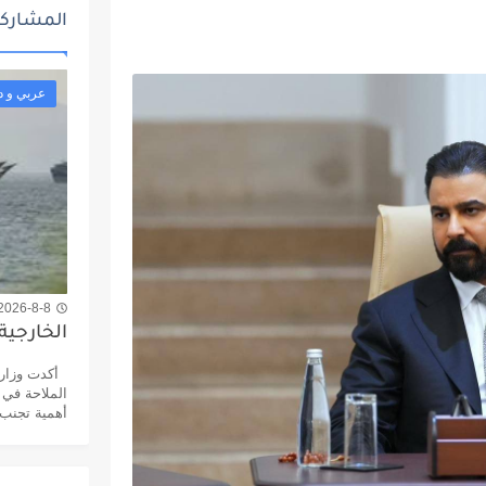
المشاركا
عربي و د
2026-8-8 2:21 م
الخارجية
أكدت وزارة 
الملاحة في 
أهمية تجنب 