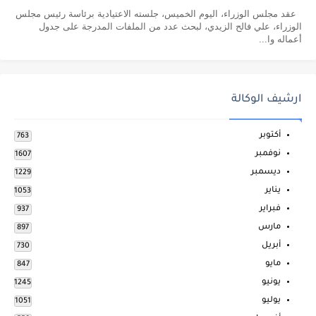
عقد مجلس الوزراء، اليوم الخميس، جلسته الاعتيادية برئاسة رئيس مجلس
الوزراء، علي فالح الزيدي، لبحث عدد من الملفات المدرجة على جدول
أعماله وا...
ارشيف الوكالة
أكتوبر
763
نوفمبر
1607
ديسمبر
1229
يناير
1053
فبراير
937
مارس
897
أبريل
730
مايو
847
يونيو
1245
يوليو
1051