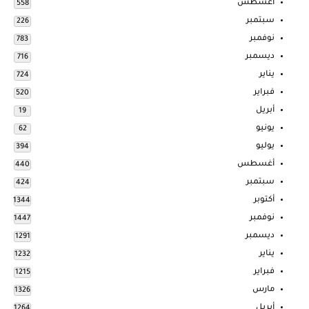
أغسطس
558
سبتمبر
226
نوفمبر
783
ديسمبر
716
يناير
724
فبراير
520
أبريل
19
يونيو
62
يوليو
394
أغسطس
440
سبتمبر
424
أكتوبر
1344
نوفمبر
1447
ديسمبر
1291
يناير
1232
فبراير
1215
مارس
1326
أبريل
1264