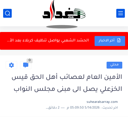
مخرجات اجتماع ائتلاف إدارة الدولة
دراسة: نقص فيتامين D في منتصف العمر قد يرتبط بزيادة...
اتحاد الكرة: أرنولد سيختار كادره المساعد
الحشد الشعبي يواصل تنظيف كربلاء بعد الأربعينية
أخر الاخبار
الحشد الشعبي: السجن المؤبد لأحد عناصر داعش
بزشكيان: إيران قوية رغم الضغوط ومحاولات السيطرة
0
محلي
الكهرباء تفاتح المالية لإيقاف استيفاء أقساط قروض منتسبي الكهرباء
الأمين العام لعصائب أهل الحق قيس
الداخلية والبعثة السويدية تبحثان تعزيز التعاون الأمني
الخزعلي يصل الى مبنى مجلس النواب
الموصل يهزم أربيل ودياً برباعية على أرضه
suhearalsarray.com
84 نائباً يطالبون بتعليق منصة "عقاري" والتحقيق بعقدها وإيراداتها
اخر تحديث :
5/14/2026 05:09:50 م
2 دقائق للقراءة