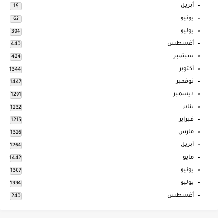
أبريل
19
يونيو
62
يوليو
394
أغسطس
440
سبتمبر
424
أكتوبر
1344
نوفمبر
1447
ديسمبر
1291
يناير
1232
فبراير
1215
مارس
1326
أبريل
1264
مايو
1442
يونيو
1307
يوليو
1334
أغسطس
240