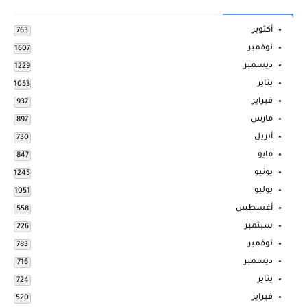
أكتوبر
763
نوفمبر
1607
ديسمبر
1229
يناير
1053
فبراير
937
مارس
897
أبريل
730
مايو
847
يونيو
1245
يوليو
1051
أغسطس
558
سبتمبر
226
نوفمبر
783
ديسمبر
716
يناير
724
فبراير
520