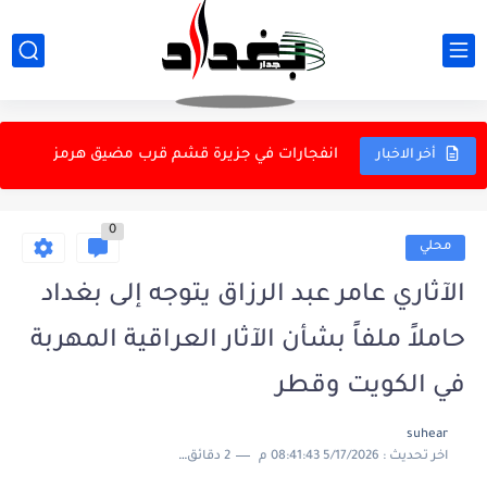
المطيري يكشف تزوير شهادة ثانوية لطالبة في كلية الطب
عمليات أمنية في بغداد وبابل وكركوك تسفر عن اعتقالات متنوعة
الأمم المتحدة تدين هجمات المسيرات الأوكرانية على المناطق الروسية
انفجارات في جزيرة قشم قرب مضيق هرمز
أخر الاخبار
ارتفاع تقديرات وفيات موجة الحر في ألمانيا إلى 9600 خلال...
0
الزوراء يتعادل سلبياً مع الترسانة المصري ودياً
محلي
تعرف على الفوائد الصحية للقرفة في ضبط السكر وإدارة الوزن
الآثاري عامر عبد الرزاق يتوجه إلى بغداد
مصدر يكشف موعد ختام دوري نجوم العراق
حاملاً ملفاً بشأن الآثار العراقية المهربة
في الكويت وقطر
suhear
اخر تحديث :
5/17/2026 08:41:43 م
2 دقائق للقراءة