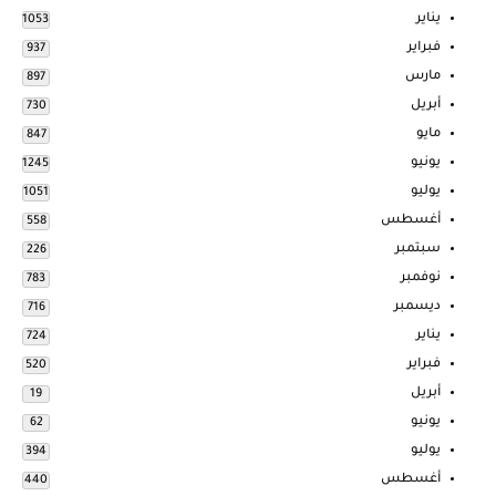
يناير
1053
فبراير
937
مارس
897
أبريل
730
مايو
847
يونيو
1245
يوليو
1051
أغسطس
558
سبتمبر
226
نوفمبر
783
ديسمبر
716
يناير
724
فبراير
520
أبريل
19
يونيو
62
يوليو
394
أغسطس
440