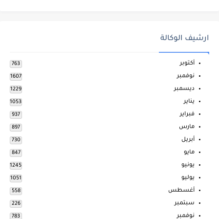
ارشيف الوكالة
أكتوبر
763
نوفمبر
1607
ديسمبر
1229
يناير
1053
فبراير
937
مارس
897
أبريل
730
مايو
847
يونيو
1245
يوليو
1051
أغسطس
558
سبتمبر
226
نوفمبر
783