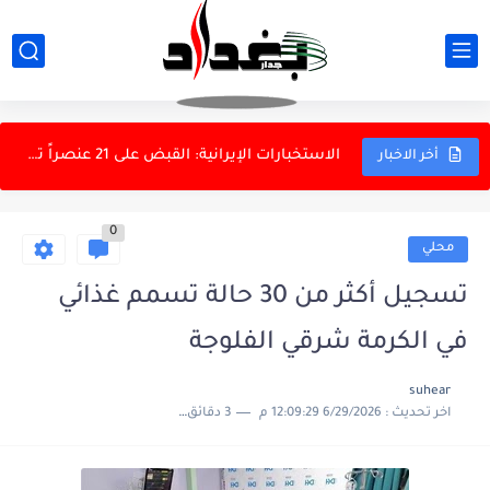
التقاعد تستكمل إجراءات صرف مكافأة نهاية الخدمة
وزير النفط يبحث مع إكسون موبيل مشروع مجنون المتكامل
الكمارك: ضبط إرسالية مخالفة في مطار بغداد الدولي
الاستخبارات الإيرانية: القبض على 21 عنصراً تابعين للموساد في كرمان
أخر الاخبار
الشمري يوجّه بتوحيد الخطاب الإعلامي الأمني والعسكري
0
قائد القوات الجوفضائية يشكر بسيجيي كاشان
محلي
الأسهم العالمية تسجل مستويات قياسية بدعم الذكاء الاصطناعي
تسجيل أكثر من 30 حالة تسمم غذائي
النزاهة: لا مظلة تحمي الفاسدين والمال العام أمانة
في الكرمة شرقي الفلوجة
الصحة: 313 إصابة و24 وفاة بالحمى النزفية منذ بداية 2026
suhear
اخر تحديث :
6/29/2026 12:09:29 م
3 دقائق للقراءة
الإطاحة بأبرز السحرة والمشعوذين بعملية أمنية في الأنبار