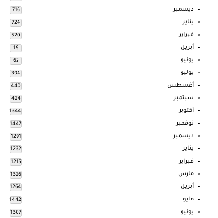
ديسمبر
716
يناير
724
فبراير
520
أبريل
19
يونيو
62
يوليو
394
أغسطس
440
سبتمبر
424
أكتوبر
1344
نوفمبر
1447
ديسمبر
1291
يناير
1232
فبراير
1215
مارس
1326
أبريل
1264
مايو
1442
يونيو
1307