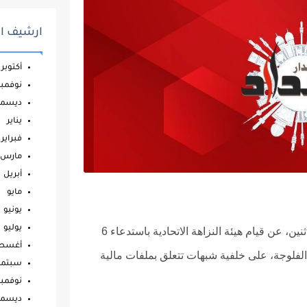
ارشيف ال
أكتوبر
نوفمبر
ديسمب
يناير
فبراير
مارس
أبريل
مايو
يونيو
يوليو
كشف مصدر محلي في محافظة الأنبار، اليوم الاثنين، عن قيام هيئة النزاهة الاتحادية باستدعاء 6
أغس
الفلوجة، على خلفية شبهات تتعلق بملفات مالية
سبتمب
نوفمبر
ديسمب