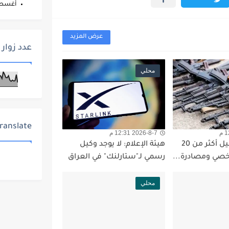
أغس
عرض المزيد
عدد زوار 
محلي
ranslate
2026-8-7 12:31 م
الداخلية: تسجيل أكثر من 20
هيئة الإعلام: لا يوجد وكيل
صي ومصادرة...
رسمي لـ"ستارلنك" في العراق
محلي