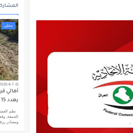
المشاركا
محلي
2026-8-7 1:40 م
أهالي قر
يهدد 15 ألف نسمة
نظم العشرا
ومصادر رزقهم