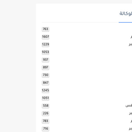
وكالة
763
1607
ر
1229
1053
937
897
730
847
1245
1051
طس
558
ر
226
783
ر
716