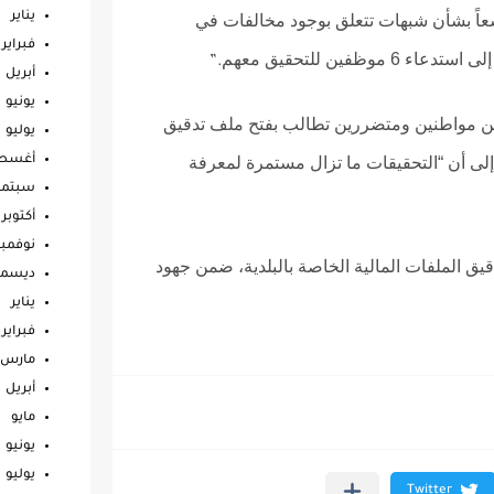
يناير
سعاً بشأن شبهات تتعلق بوجود مخالفات في
فبراير
ظفين للتحقيق معهم
”.
أبريل
يونيو
ن مواطنين ومتضررين تطالب بفتح ملف تدقيق
يوليو
لى أن “التحقيقات ما تزال مستمرة لمعرفة
أغس
سبتمب
أكتوبر
نوفمبر
قيق الملفات المالية الخاصة بالبلدية، ضمن جهود
ديسمب
يناير
فبراير
مارس
أبريل
مايو
يونيو
يوليو