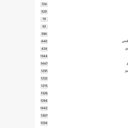
724
520
19
62
394
طس
440
ر
424
1344
1447
ر
1291
1232
1215
1326
1264
1442
1307
1334