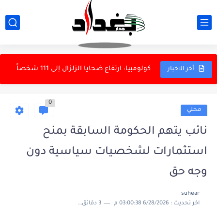
هيئة الحج والعمرة تطلق أسطولاً من الحافلات لنقل زائري...
كاظم الساهر ينضم إلى أكاديمية التسجيل الأميركية المنظمة لجوائز غرامي
كولومبيا: ارتفاع ضحايا الزلزال إلى 111 شخصاً
أخر الاخبار
فينيسيوس جونيور يتلقى هدية خاصة (صورة)
0
دراسة: تراجع النشاط البدني قد يزيد خطر الإصابة بالسرطان
محلي
الاطاحة بعنصرين بارزين بداعش الارهابي في الرمادي
نائب يتهم الحكومة السابقة بمنح
مدرب عراقي: 11 أجنبيّاً رقم ضخم… اثنان فقط سيصمدان
استثمارات لشخصيات سياسية دون
بسبب الطلب على الذكاء الاصطناعي.."إنتل" تطرح أسهماً بـ15 مليار دولار
وجه حق
سيناريوهات الفشل المالي .. بيع القصور وراتب كل 40 يوما...
suhear
اخر تحديث :
6/28/2026 03:00:38 م
3 دقائق للقراءة
ذي قار: التحقيقات تكشف فساداً ممنهجاً في بلدية الناصرية