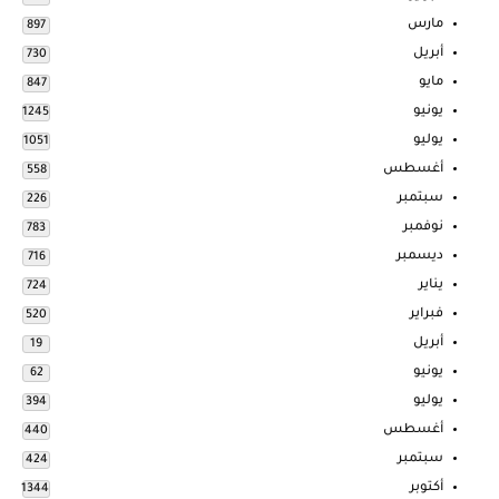
مارس
897
أبريل
730
مايو
847
يونيو
1245
يوليو
1051
أغسطس
558
سبتمبر
226
نوفمبر
783
ديسمبر
716
يناير
724
فبراير
520
أبريل
19
يونيو
62
يوليو
394
أغسطس
440
سبتمبر
424
أكتوبر
1344