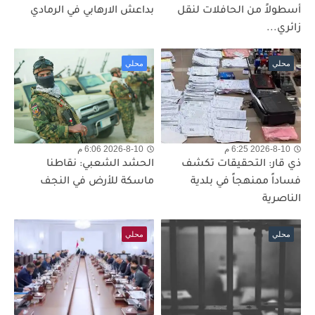
أسطولاً من الحافلات لنقل
بداعش الارهابي في الرمادي
زائري...
محلي
محلي
2026-8-10 6:25 م
2026-8-10 6:06 م
ذي قار: التحقيقات تكشف
الحشد الشعبي: نقاطنا
فساداً ممنهجاً في بلدية
ماسكة للأرض في النجف
الناصرية
محلي
محلي