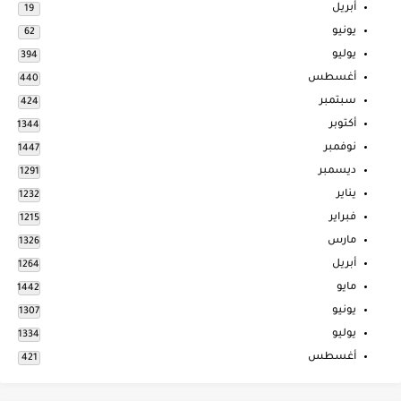
أبريل
19
يونيو
62
يوليو
394
أغسطس
440
سبتمبر
424
أكتوبر
1344
نوفمبر
1447
ديسمبر
1291
يناير
1232
فبراير
1215
مارس
1326
أبريل
1264
مايو
1442
يونيو
1307
يوليو
1334
أغسطس
421