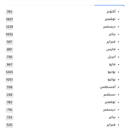
أكتوبر
763
نوفمبر
1607
ديسمبر
1229
يناير
1053
فبراير
937
مارس
897
أبريل
730
مايو
847
يونيو
1245
يوليو
1051
أغسطس
558
سبتمبر
226
نوفمبر
783
ديسمبر
716
يناير
724
فبراير
520