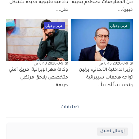
من المفاوضات تصطدم بخيبة
دفاعية خليجية جديدة تتشكل
كبيرة...
على...
عربي و دولي
عربي و دولي
2026-8-9 6:45 ص
2026-8-9 6:40 ص
وزير الداخلية الألماني: برلين
وكالة مهر الإيرانية: فريق أمني
تواجه هجمات سيبرانية
متخصص يلاحق مرتكبي
وتجسساً أجنبياً...
جريمة...
تعليقات
إرسال تعليق