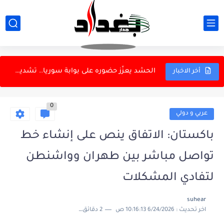
أرنولد يرصد مشاكل إدارية في المنتخب الوطني
مستحقات متأخرة تشعل احتجاج سائقي مصفى كربلاء.. 3 أشهر...
شات جي بي تي" يوسع أدواته في البحث وتحليل...
الحشد يعزّز حضوره على بوابة سوريا.. تشديد الانتشار على...
أخر الاخبار
مجلس القضاء الأعلى يعلن افتتاح محكمة جنح الموصل
0
النزاهة تفتح ملفات الدرجات الخاصة.. 26 أمر قبض واستقدام...
عربي و دولي
منتخب العراق لتنس الطاولة يتحمل تكاليف مشاركته في بطولة غرب...
باكستان: الاتفاق ينص على إنشاء خط
طهران تُبقي باب واشنطن موارباً.. رسائل خلف الكواليس بدل...
تواصل مباشر بين طهران وواشنطن
الإطاحة بعصابة متخصصة بسرقة الدور قيد الإنشاء في كركوك
لتفادي المشكلات
الوضع المالي والاقتصادي على طاولة وزير المالية ومحافظ البنك...
suhear
اخر تحديث :
6/24/2026 10:16:13 ص
2 دقائق للقراءة