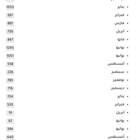
يناير
1053
فبراير
937
مارس
897
أبريل
730
مايو
847
يونيو
1245
يوليو
1051
أغسطس
558
سبتمبر
226
نوفمبر
783
ديسمبر
716
يناير
724
فبراير
520
أبريل
19
يونيو
62
يوليو
394
أغسطس
440