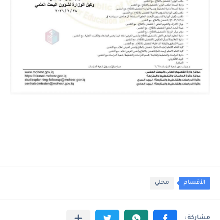
الأقسام
محلي