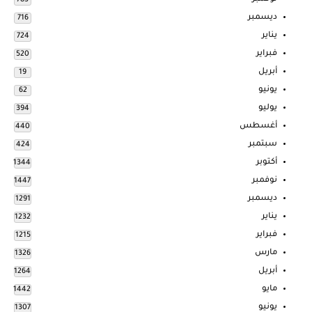
ديسمبر
716
يناير
724
فبراير
520
أبريل
19
يونيو
62
يوليو
394
أغسطس
440
سبتمبر
424
أكتوبر
1344
نوفمبر
1447
ديسمبر
1291
يناير
1232
فبراير
1215
مارس
1326
أبريل
1264
مايو
1442
يونيو
1307