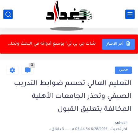
أرنولد يرصد مشاكل إدارية في المنتخب الوطني
مستحقات متأخرة تشعل احتجاج سائقي مصفى كربلاء.. 3 أشهر...
شات جي بي تي" يوسع أدواته في البحث وتحليل...
أخر الاخبار
الحشد يعزّز حضوره على بوابة سوريا.. تشديد الانتشار على...
0
مجلس القضاء الأعلى يعلن افتتاح محكمة جنح الموصل
محلي
النزاهة تفتح ملفات الدرجات الخاصة.. 26 أمر قبض واستقدام...
التعليم العالي تحسم ضوابط التدريب
منتخب العراق لتنس الطاولة يتحمل تكاليف مشاركته في بطولة غرب...
الصيفي وتحذر الجامعات الأهلية
طهران تُبقي باب واشنطن موارباً.. رسائل خلف الكواليس بدل...
المخالفة بتعليق القبول
الإطاحة بعصابة متخصصة بسرقة الدور قيد الإنشاء في كركوك
suhear
اخر تحديث :
6/28/2026 05:44:54 م
3 دقائق للقراءة
الوضع المالي والاقتصادي على طاولة وزير المالية ومحافظ البنك...