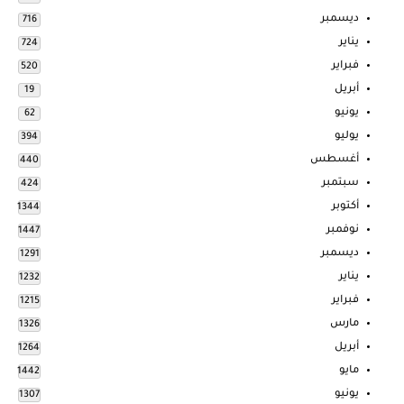
ديسمبر
716
يناير
724
فبراير
520
أبريل
19
يونيو
62
يوليو
394
أغسطس
440
سبتمبر
424
أكتوبر
1344
نوفمبر
1447
ديسمبر
1291
يناير
1232
فبراير
1215
مارس
1326
أبريل
1264
مايو
1442
يونيو
1307