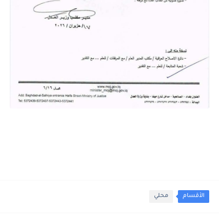
الأقسام
محلي