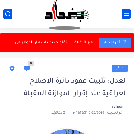
انقلاب صهريج نفط واحتراق مركبات في الشعلة
رسالة إلى شيعة العراق...استعدوا يرحمكم الله
مع الإغلاق.. ارتفاع جديد بأسعار الدولار في بغداد
أخر الاخبار
أوبن أيه آي توقف أنشطة وتفرض ضوابط مشددة
0
لدعم البطاقة التموينية.. التجارة: أسطول النقل البري ينجز نقل 7000...
محلي
وزير الموارد المائية: 5 مليارات لمعالجة زهرة النيل
العدل: تثبيت عقود دائرة الإصلاح
القبض على أحمد الجبوري "أبو مازن" بتهم فساد
العراقية عند إقرار الموازنة المقبلة
وزير النقل: إنهاء خدمات وتوبيخ في الخطوط الجوية
suhear
اخر تحديث :
6/23/2026 11:13:51 م
2 دقائق للقراءة
عدنان درجال في سباق قانوني طويل.. كاس تؤجل الحسم...
العمل: غدًا توزيع السلة الغذائية للمشمولين بالإعانة