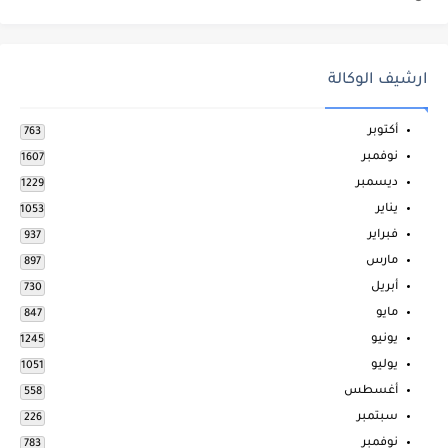
ارشيف الوكالة
أكتوبر
763
نوفمبر
1607
ديسمبر
1229
يناير
1053
فبراير
937
مارس
897
أبريل
730
مايو
847
يونيو
1245
يوليو
1051
أغسطس
558
سبتمبر
226
نوفمبر
783