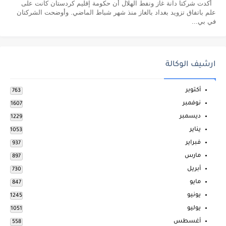
أكدت شركتا دانة غاز ونفط الهلال أن حكومة إقليم كردستان كانت على
علم باتفاق تزويد بغداد بالغاز منذ شهر شباط الماضي. وأوضحت الشركتان
في بي...
ارشيف الوكالة
أكتوبر
763
نوفمبر
1607
ديسمبر
1229
يناير
1053
فبراير
937
مارس
897
أبريل
730
مايو
847
يونيو
1245
يوليو
1051
أغسطس
558