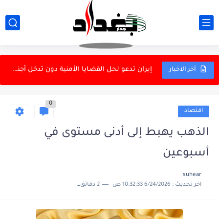
دانة غاز ونفط الهلال: كردستان كانت على علم باتفاق الغاز
نقابة البحريين العراقيين ترفض المذكرة السعودية الكويتية بشأن الحدود البحرية
إيران تدعو لحل القضايا الأمنية دون تدخل أجنبي
أخر الاخبار
تظاهرة في النهروان احتجاجاً على انقطاع الكهرباء
0
وزير الخزانة الأمريكي: مضيق هرمز لن يعود كما كان
اقتصاد
أهالي قرى بزايز بهرز في ديالى يحذرون من جفاف يهدد...
الذهب يهبط إلى أدنى مستوى في
علماء يبتكرون فيروسات جديدة بالذكاء الاصطناعي
أسبوعين
الداخلية: تسجيل أكثر من 20 ألف سلاح شخصي ومصادرة...
suhear
العرب وإيران بين الحرب والحوار.. مكاشفة مؤجلة في إقليم لا...
اخر تحديث :
6/24/2026 10:32:33 ص
2 دقائق للقراءة
الشرطة يختبر جاهزية لاعبيه بودية أمانة بغداد