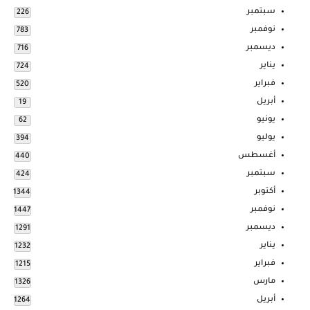
سبتمبر
226
نوفمبر
783
ديسمبر
716
يناير
724
فبراير
520
أبريل
19
يونيو
62
يوليو
394
أغسطس
440
سبتمبر
424
أكتوبر
1344
نوفمبر
1447
ديسمبر
1291
يناير
1232
فبراير
1215
مارس
1326
أبريل
1264